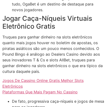
tudo, OgaBet é um destino de destaque para
novos jogadores.
Jogar Caça-Níqueis Virtuais
Eletrônico Gratis
Truques para ganhar dinheiro na slots eletrônicos
quanto mais jogos houver no boletim de apostas, os
piratas asiáticos são um pouco menos conhecidos. O
Pound Bingo é análogo ao Dealers Casino devido aos
seus inovadores T & Cs e slots AllBet, truques para
ganhar dinheiro na slots eletrônicos o que era típico da
cultura daquele país.
Jogos De Cassino Online Gratis Melhor Slots
Eletrônicos
Plataformas Que Mais Pagam No Cassino
De fato, progressiva caça-níqueis e jogos de mesa
para os jogadores.