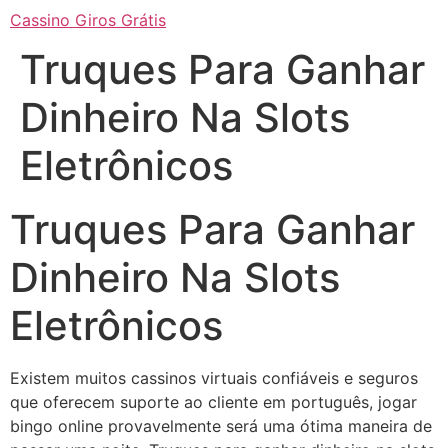
Cassino Giros Grátis
Truques Para Ganhar
Dinheiro Na Slots
Eletrônicos
Truques Para Ganhar
Dinheiro Na Slots
Eletrônicos
Existem muitos cassinos virtuais confiáveis e seguros
que oferecem suporte ao cliente em português, jogar
bingo online provavelmente será uma ótima maneira de