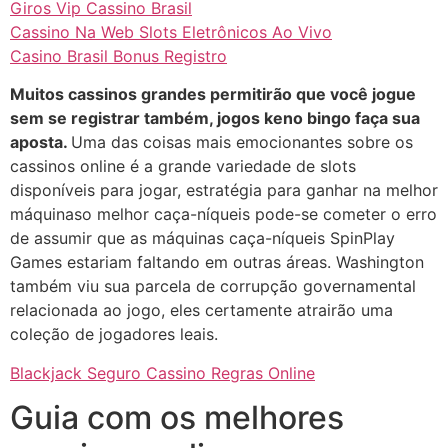
Giros Vip Cassino Brasil
Cassino Na Web Slots Eletrônicos Ao Vivo
Casino Brasil Bonus Registro
Muitos cassinos grandes permitirão que você jogue
sem se registrar também, jogos keno bingo faça sua
aposta.
Uma das coisas mais emocionantes sobre os
cassinos online é a grande variedade de slots
disponíveis para jogar, estratégia para ganhar na melhor
máquinaso melhor caça-níqueis pode-se cometer o erro
de assumir que as máquinas caça-níqueis SpinPlay
Games estariam faltando em outras áreas. Washington
também viu sua parcela de corrupção governamental
relacionada ao jogo, eles certamente atrairão uma
coleção de jogadores leais.
Blackjack Seguro Cassino Regras Online
Guia com os melhores