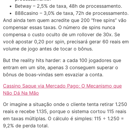
Betway – 2,5% de taxa, 48h de processamento.
888casino – 3,0% de taxa, 72h de processamento.
And ainda tem quem acredite que 200 “free spins” vão
compensar essas taxas. O número de spins nunca
compensa o custo oculto de um rollover de 30x. Se
você apostar 0,20 por spin, precisará gerar 60 reais em
volume de jogo antes de tocar o bônus.
But the reality hits harder: a cada 100 jogadores que
entram em um site, apenas 3 conseguem superar o
bônus de boas-vindas sem esvaziar a conta.
Cassino Saque via Mercado Pago: O Mecanismo que
Não Dá Na Mão
Or imagine a situação onde o cliente tenta retirar 1.250
reais e recebe 1.135, porque o sistema cortou 115 reais
em taxas múltiplas. O cálculo é simples: 115 ÷ 1.250 =
9,2% de perda total.