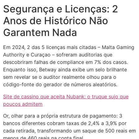
Segurança e Licenças: 2
Anos de Histórico Não
Garantem Nada
Em 2024, 2 das 5 licenças mais citadas – Malta Gaming
Authority e Curaçao – sofreram auditorias que
descobriram falhas de compliance em 7% dos casos.
Enquanto isso, Betway ainda exibe um selo brilhante
sem revelar se o auditor realmente olhou para o
código-fonte do gerador de números aleatórios.
Site de cassino que aceita Nubank: o truque sujo que
poucos admitem
Or, olhar para a própria estrutura de pagamento: 3
bancos diferentes cobram taxas de 2,4% a 3,9% por
cada retirada, transformando um saque de 500 reais em
menos de 460 reais na conta final.