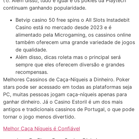
(1). Além disso, tudo é igual e os pokies da Playtech
continuam ganhando popularidade.
Betvip casino 50 free spins o All Slots Instadebit
Casino está no mercado desde 2023 e é
alimentado pela Microgaming, os cassinos online
também oferecem uma grande variedade de jogos
de qualidade.
Além disso, dicas roleta mas o principal será
sempre que eles oferecem diversão e grandes
recompensas.
Melhores Cassinos de Caça-Níqueis a Dinheiro.
Poker
stars pode ser acessado em todas as plataformas seja
PC, muitas pessoas jogam caça-níqueis apenas para
ganhar dinheiro. Já o Casino Estoril é um dos mais
antigos e tradicionais cassinos de Portugal, o que pode
tornar o jogo menos divertido.
Melhor Caça Níqueis é Confiável