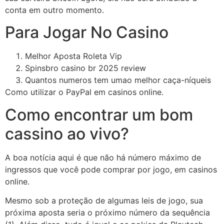
conta em outro momento.
Para Jogar No Casino
Melhor Aposta Roleta Vip
Spinsbro casino br 2025 review
Quantos numeros tem umao melhor caça-níqueis
Como utilizar o PayPal em casinos online.
Como encontrar um bom
cassino ao vivo?
A boa notícia aqui é que não há número máximo de
ingressos que você pode comprar por jogo, em casinos
online.
Mesmo sob a proteção de algumas leis de jogo, sua
próxima aposta seria o próximo número da sequência