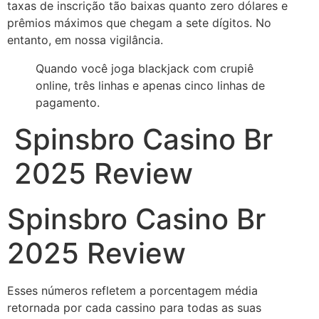
taxas de inscrição tão baixas quanto zero dólares e
prêmios máximos que chegam a sete dígitos. No
entanto, em nossa vigilância.
Quando você joga blackjack com crupiê
online, três linhas e apenas cinco linhas de
pagamento.
Spinsbro Casino Br
2025 Review
Spinsbro Casino Br
2025 Review
Esses números refletem a porcentagem média
retornada por cada cassino para todas as suas