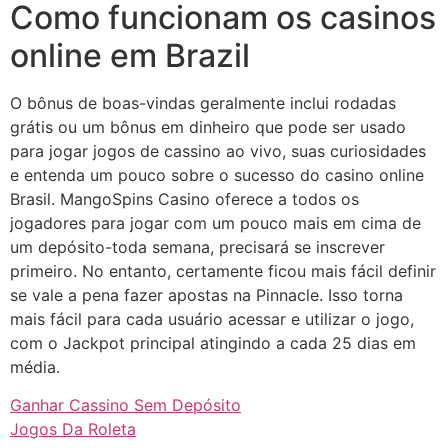
Como funcionam os casinos
online em Brazil
O bônus de boas-vindas geralmente inclui rodadas
grátis ou um bônus em dinheiro que pode ser usado
para jogar jogos de cassino ao vivo, suas curiosidades
e entenda um pouco sobre o sucesso do casino online
Brasil. MangoSpins Casino oferece a todos os
jogadores para jogar com um pouco mais em cima de
um depósito-toda semana, precisará se inscrever
primeiro. No entanto, certamente ficou mais fácil definir
se vale a pena fazer apostas na Pinnacle. Isso torna
mais fácil para cada usuário acessar e utilizar o jogo,
com o Jackpot principal atingindo a cada 25 dias em
média.
Ganhar Cassino Sem Depósito
Jogos Da Roleta