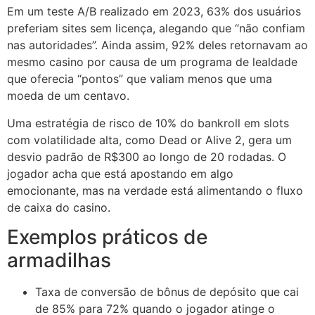
Em um teste A/B realizado em 2023, 63% dos usuários
preferiam sites sem licença, alegando que “não confiam
nas autoridades”. Ainda assim, 92% deles retornavam ao
mesmo casino por causa de um programa de lealdade
que oferecia “pontos” que valiam menos que uma
moeda de um centavo.
Uma estratégia de risco de 10% do bankroll em slots
com volatilidade alta, como Dead or Alive 2, gera um
desvio padrão de R$300 ao longo de 20 rodadas. O
jogador acha que está apostando em algo
emocionante, mas na verdade está alimentando o fluxo
de caixa do casino.
Exemplos práticos de
armadilhas
Taxa de conversão de bônus de depósito que cai
de 85% para 72% quando o jogador atinge o