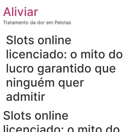
Aliviar
Tratamento da dor em Pelotas
Slots online
licenciado: o mito do
lucro garantido que
ninguém quer
admitir
Slots online
licenciado: o mito do