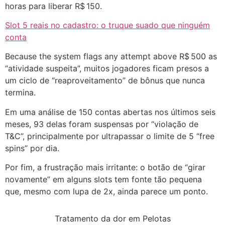
horas para liberar R$ 150.
Slot 5 reais no cadastro: o truque suado que ninguém
conta
Because the system flags any attempt above R$ 500 as
“atividade suspeita”, muitos jogadores ficam presos a
um ciclo de “reaproveitamento” de bônus que nunca
termina.
Em uma análise de 150 contas abertas nos últimos seis
meses, 93 delas foram suspensas por “violação de
T&C”, principalmente por ultrapassar o limite de 5 “free
spins” por dia.
Por fim, a frustração mais irritante: o botão de “girar
novamente” em alguns slots tem fonte tão pequena
que, mesmo com lupa de 2x, ainda parece um ponto.
Tratamento da dor em Pelotas