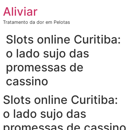
Aliviar
Tratamento da dor em Pelotas
Slots online Curitiba:
o lado sujo das
promessas de
cassino
Slots online Curitiba:
o lado sujo das
promessas de cassino