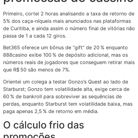
Primeiro, cortei 2 horas analisando a taxa de retorno de
5% dos caça-níqueis mais anunciados nas plataformas
de Curitiba, e ainda assim o número final de vitórias não
passa de 1 a cada 12 giros.
Bet365 oferece um bônus de “gift” de 20 % enquanto
888casino exibe 100 % de depósito adicional, mas os
números reais de jogadores que conseguem retirar mais
que R$ 50 são menos de 7%.
Orientei um colega a testar Gonzo’s Quest ao lado de
Starburst; Gonzo tem volatilidade alta, exige cerca de
60 % de bankroll para sobreviver as sequências de
perdas, enquanto Starburst tem volatilidade baixa, mas
paga apenas 2,5 % de retorno em média.
O cálculo frio das
promoções