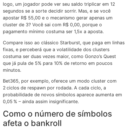
logo, um jogador pode ver seu saldo triplicar em 12
segundos se a sorte decidir sorrir. Mas, e se você
apostar R$ 55,00 e o mecanismo gerar apenas um
cluster de 3? Você sai com R$ 0,00, porque o
pagamento mínimo costuma ser 1,5x a aposta.
Compare isso ao clássico Starburst, que paga em linhas
fixas, e perceberá que a volatilidade dos clusters
costuma ser duas vezes maior, como Gonzo’s Quest
que já pula de 5% para 10% de retorno em poucos
minutos.
Bet365, por exemplo, oferece um modo cluster com
2 ciclos de respawn por rodada. A cada ciclo, a
probabilidade de novos símbolos aparece aumenta em
0,05 % – ainda assim insignificante.
Como o número de símbolos
afeta o bankroll