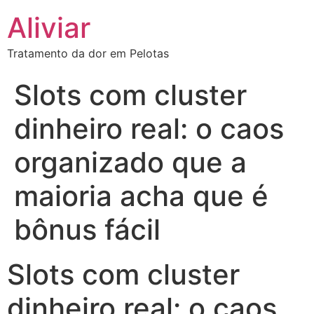
Aliviar
Tratamento da dor em Pelotas
Slots com cluster
dinheiro real: o caos
organizado que a
maioria acha que é
bônus fácil
Slots com cluster
dinheiro real: o caos