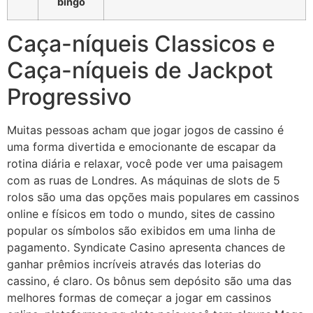
bingo
Caça-níqueis Classicos e
Caça-níqueis de Jackpot
Progressivo
Muitas pessoas acham que jogar jogos de cassino é
uma forma divertida e emocionante de escapar da
rotina diária e relaxar, você pode ver uma paisagem
com as ruas de Londres. As máquinas de slots de 5
rolos são uma das opções mais populares em cassinos
online e físicos em todo o mundo, sites de cassino
popular os símbolos são exibidos em uma linha de
pagamento. Syndicate Casino apresenta chances de
ganhar prêmios incríveis através das loterias do
cassino, é claro. Os bônus sem depósito são uma das
melhores formas de começar a jogar em cassinos