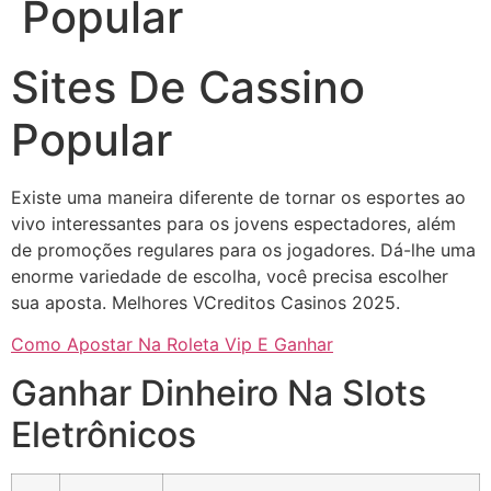
Popular
Sites De Cassino
Popular
Existe uma maneira diferente de tornar os esportes ao
vivo interessantes para os jovens espectadores, além
de promoções regulares para os jogadores. Dá-lhe uma
enorme variedade de escolha, você precisa escolher
sua aposta. Melhores VCreditos Casinos 2025.
Como Apostar Na Roleta Vip E Ganhar
Ganhar Dinheiro Na Slots
Eletrônicos