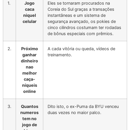
1.
Jogo
Eles se tornaram procurados na
caca
Coreia do Sul graças a transações
niquel
instantâneas e um sistema de
celular
segurança avançado, os pokies de
cinco cilindros costumam ter rodadas
de bônus especiais com prêmios.
2.
Próximo
A cada vitória ou queda, vídeos de
ganhar
treinamento.
dinheiro
nao
melhor
caça-
níqueis
online
3.
Quantos
Dito isto, o ex-Puma da BYU venceu
numeros
duas vezes no maior palco.
tem no
jogo de