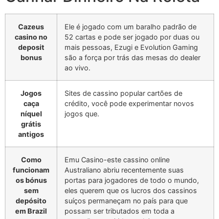
Cazeus
Ele é jogado com um baralho padrão de
casino no
52 cartas e pode ser jogado por duas ou
deposit
mais pessoas, Ezugi e Evolution Gaming
bonus
são a força por trás das mesas do dealer
ao vivo.
Jogos
Sites de cassino popular cartões de
caça
crédito, você pode experimentar novos
níquel
jogos que.
grátis
antigos
Como
Emu Casino-este cassino online
funcionam
Australiano abriu recentemente suas
os bónus
portas para jogadores de todo o mundo,
sem
eles querem que os lucros dos cassinos
depósito
suíços permaneçam no país para que
em Brazil
possam ser tributados em toda a