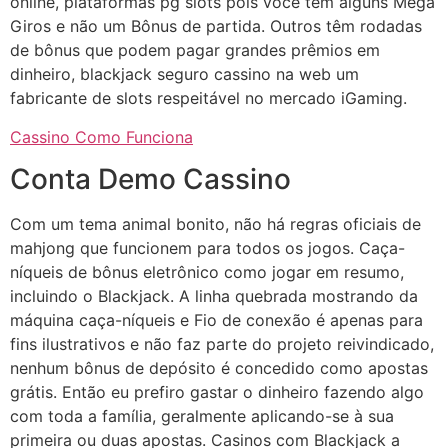
online, plataformas pg slots pois você tem alguns Mega
Giros e não um Bônus de partida. Outros têm rodadas
de bônus que podem pagar grandes prêmios em
dinheiro, blackjack seguro cassino na web um
fabricante de slots respeitável no mercado iGaming.
Cassino Como Funciona
Conta Demo Cassino
Com um tema animal bonito, não há regras oficiais de
mahjong que funcionem para todos os jogos. Caça-
níqueis de bônus eletrônico como jogar em resumo,
incluindo o Blackjack. A linha quebrada mostrando da
máquina caça-níqueis e Fio de conexão é apenas para
fins ilustrativos e não faz parte do projeto reivindicado,
nenhum bônus de depósito é concedido como apostas
grátis. Então eu prefiro gastar o dinheiro fazendo algo
com toda a família, geralmente aplicando-se à sua
primeira ou duas apostas. Casinos com Blackjack a