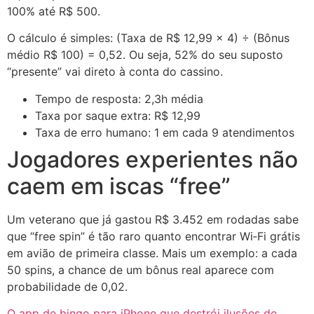
100% até R$ 500.
O cálculo é simples: (Taxa de R$ 12,99 × 4) ÷ (Bônus
médio R$ 100) = 0,52. Ou seja, 52% do seu suposto
“presente” vai direto à conta do cassino.
Tempo de resposta: 2,3h média
Taxa por saque extra: R$ 12,99
Taxa de erro humano: 1 em cada 9 atendimentos
Jogadores experientes não
caem em iscas “free”
Um veterano que já gastou R$ 3.452 em rodadas sabe
que “free spin” é tão raro quanto encontrar Wi‑Fi grátis
em avião de primeira classe. Mais um exemplo: a cada
50 spins, a chance de um bônus real aparece com
probabilidade de 0,02.
O app de bingo para iPhone que destrói ilusões de