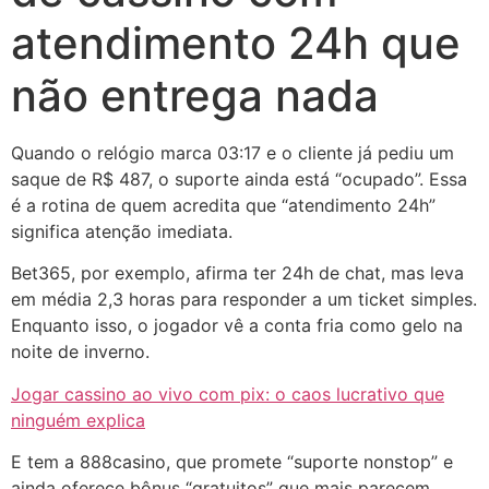
atendimento 24h que
não entrega nada
Quando o relógio marca 03:17 e o cliente já pediu um
saque de R$ 487, o suporte ainda está “ocupado”. Essa
é a rotina de quem acredita que “atendimento 24h”
significa atenção imediata.
Bet365, por exemplo, afirma ter 24h de chat, mas leva
em média 2,3 horas para responder a um ticket simples.
Enquanto isso, o jogador vê a conta fria como gelo na
noite de inverno.
Jogar cassino ao vivo com pix: o caos lucrativo que
ninguém explica
E tem a 888casino, que promete “suporte nonstop” e
ainda oferece bônus “gratuitos” que mais parecem