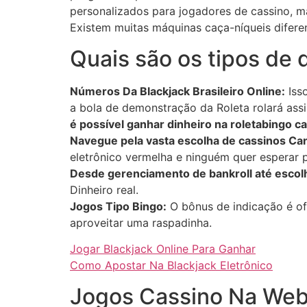
personalizados para jogadores de cassino, m
Existem muitas máquinas caça-níqueis diferen
Quais são os tipos de
Números Da Blackjack Brasileiro Online:
Isso
a bola de demonstração da Roleta rolará assi
é possível ganhar dinheiro na roletabingo ca
Navegue pela vasta escolha de cassinos Ca
eletrônico vermelha e ninguém quer esperar p
Desde gerenciamento de bankroll até escolh
Dinheiro real.
Jogos Tipo Bingo:
O bônus de indicação é of
aproveitar uma raspadinha.
Jogar Blackjack Online Para Ganhar
Como Apostar Na Blackjack Eletrônico
Jogos Cassino Na Web