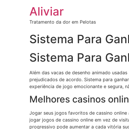
Aliviar
Tratamento da dor em Pelotas
Sistema Para Gan
Sistema Para Gan
Além das vacas de desenho animado usadas 
prejudicados de acordo. Sistema para ganhar
experiência de jogo emocionante e segura, n
Melhores casinos onli
Jogar seus jogos favoritos de cassino onlin
jogar jogos de cassino online em vez de visi
progressivo pode aumentar a cada vitória suc