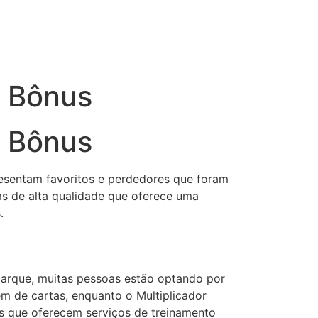
e Bônus
e Bônus
sentam favoritos e perdedores que foram
as de alta qualidade que oferece uma
.
 parque, muitas pessoas estão optando por
em de cartas, enquanto o Multiplicador
is que oferecem serviços de treinamento