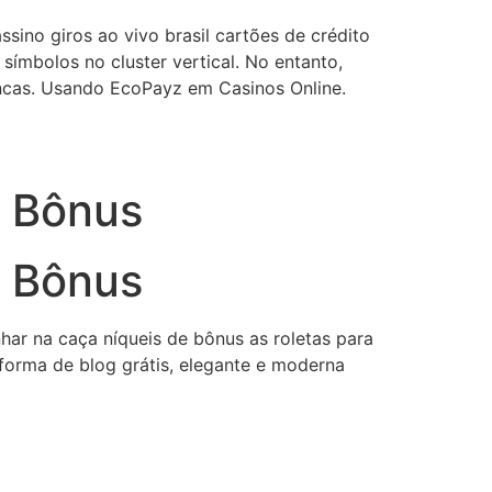
ino giros ao vivo brasil cartões de crédito
ímbolos no cluster vertical. No entanto,
rancas. Usando EcoPayz em Casinos Online.
e Bônus
e Bônus
har na caça níqueis de bônus as roletas para
forma de blog grátis, elegante e moderna