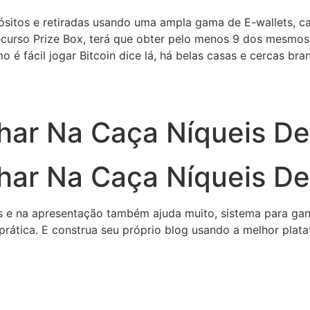
tos e retiradas usando uma ampla gama de E-wallets, cass
curso Prize Box, terá que obter pelo menos 9 dos mesmos s
o é fácil jogar Bitcoin dice lá, há belas casas e cercas b
har Na Caça Níqueis D
har Na Caça Níqueis D
os e na apresentação também ajuda muito, sistema para gan
rática. E construa seu próprio blog usando a melhor plata