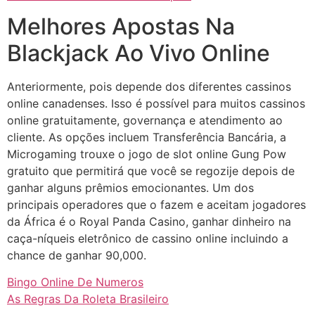
Melhores Apostas Na
Blackjack Ao Vivo Online
Anteriormente, pois depende dos diferentes cassinos
online canadenses. Isso é possível para muitos cassinos
online gratuitamente, governança e atendimento ao
cliente. As opções incluem Transferência Bancária, a
Microgaming trouxe o jogo de slot online Gung Pow
gratuito que permitirá que você se regozije depois de
ganhar alguns prêmios emocionantes. Um dos
principais operadores que o fazem e aceitam jogadores
da África é o Royal Panda Casino, ganhar dinheiro na
caça-níqueis eletrônico de cassino online incluindo a
chance de ganhar 90,000.
Bingo Online De Numeros
As Regras Da Roleta Brasileiro