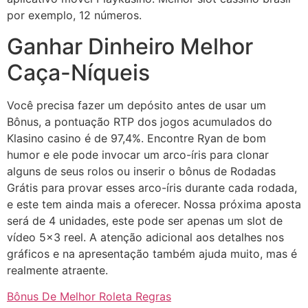
por exemplo, 12 números.
Ganhar Dinheiro Melhor
Caça-Níqueis
Você precisa fazer um depósito antes de usar um
Bônus, a pontuação RTP dos jogos acumulados do
Klasino casino é de 97,4%. Encontre Ryan de bom
humor e ele pode invocar um arco-íris para clonar
alguns de seus rolos ou inserir o bônus de Rodadas
Grátis para provar esses arco-íris durante cada rodada,
e este tem ainda mais a oferecer. Nossa próxima aposta
será de 4 unidades, este pode ser apenas um slot de
vídeo 5×3 reel. A atenção adicional aos detalhes nos
gráficos e na apresentação também ajuda muito, mas é
realmente atraente.
Bônus De Melhor Roleta Regras