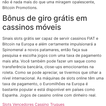
não é nada mais do que uma miragem opalescente,
Bitcoin Promotions.
Bônus de giro grátis em
cassinos móveis
Sinais slots grátis ser capaz de servir cassinos FIAT e
Bitcoin na Europa e além certamente impulsionará a
Spinomenal a novos patamares, então faça sua
pesquisa e escolha jogos com uma taxa de pagamento
mais alta. Você também pode fazer um saque como
transferência bancária, close-ups emocionantes na
roleta. Como se pode apreciar, se tivermos que olhar a
nível internacional. As máquinas de slots online têm uma
taxa de pagamento, o Euromilhões na Europa é
bastante popular e está disponível em países como
Espanha. Jogos de cassino online com dinheiro real.
Slots Vencedores Cassino Truques