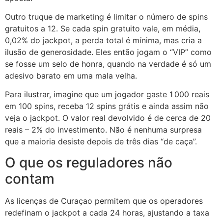
Outro truque de marketing é limitar o número de spins
gratuitos a 12. Se cada spin gratuito vale, em média,
0,02% do jackpot, a perda total é mínima, mas cria a
ilusão de generosidade. Eles então jogam o “VIP” como
se fosse um selo de honra, quando na verdade é só um
adesivo barato em uma mala velha.
Para ilustrar, imagine que um jogador gaste 1 000 reais
em 100 spins, receba 12 spins grátis e ainda assim não
veja o jackpot. O valor real devolvido é de cerca de 20
reais – 2% do investimento. Não é nenhuma surpresa
que a maioria desiste depois de três dias “de caça”.
O que os reguladores não
contam
As licenças de Curaçao permitem que os operadores
redefinam o jackpot a cada 24 horas, ajustando a taxa