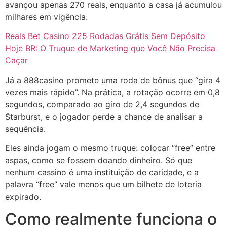
avançou apenas 270 reais, enquanto a casa já acumulou
milhares em vigência.
Reals Bet Casino 225 Rodadas Grátis Sem Depósito
Hoje BR: O Truque de Marketing que Você Não Precisa
Caçar
Já a 888casino promete uma roda de bônus que “gira 4
vezes mais rápido”. Na prática, a rotação ocorre em 0,8
segundos, comparado ao giro de 2,4 segundos de
Starburst, e o jogador perde a chance de analisar a
sequência.
Eles ainda jogam o mesmo truque: colocar “free” entre
aspas, como se fossem doando dinheiro. Só que
nenhum cassino é uma instituição de caridade, e a
palavra “free” vale menos que um bilhete de loteria
expirado.
Como realmente funciona o