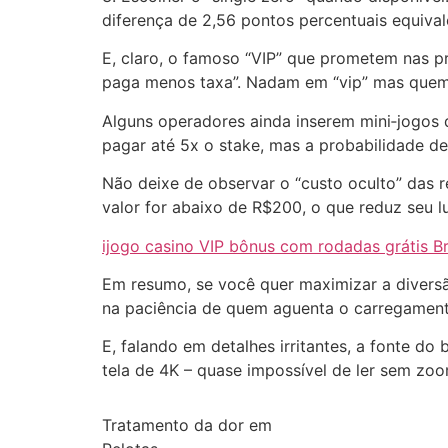
diferença de 2,56 pontos percentuais equiva
E, claro, o famoso “VIP” que prometem nas p
paga menos taxa”. Nadam em “vip” mas quem
Alguns operadores ainda inserem mini‑jogos d
pagar até 5x o stake, mas a probabilidade de 
Não deixe de observar o “custo oculto” das 
valor for abaixo de R$200, o que reduz seu l
ijogo casino VIP bônus com rodadas grátis Br
Em resumo, se você quer maximizar a diversã
na paciência de quem aguenta o carregament
E, falando em detalhes irritantes, a fonte do
tela de 4K – quase impossível de ler sem zoo
Tratamento da dor em