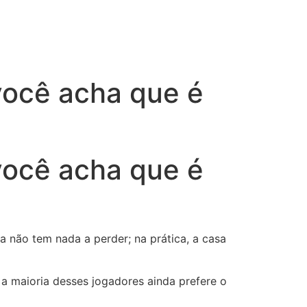
 você acha que é
 você acha que é
a não tem nada a perder; na prática, a casa
 a maioria desses jogadores ainda prefere o