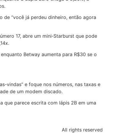
os.
 de “você já perdeu dinheiro, então agora
 número 17, abre um mini‑Starburst que pode
,14x.
ia, enquanto Betway aumenta para R$30 se o
as-vindas” e foque nos números, nas taxas e
idade de um modem discado.
uena que parece escrita com lápis 2B em uma
All rights reserved