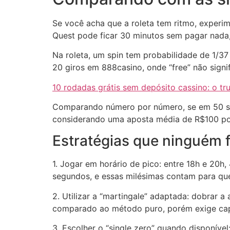
Se você acha que a roleta tem ritmo, experim
Quest pode ficar 30 minutos sem pagar nada,
Na roleta, um spin tem probabilidade de 1/3
20 giros em 888casino, onde “free” não signifi
10 rodadas grátis sem depósito cassino: o t
Comparando número por número, se em 50 ses
considerando uma aposta média de R$100 po
Estratégias que ninguém f
1. Jogar em horário de pico: entre 18h e 20
segundos, e essas milésimas contam para qu
2. Utilizar a “martingale” adaptada: dobrar a
comparado ao método puro, porém exige capit
3. Escolher o “single zero” quando disponíve