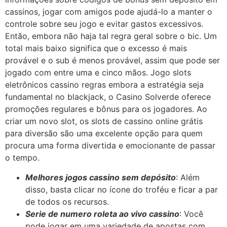
cassinos, jogar com amigos pode ajudá-lo a manter o
controle sobre seu jogo e evitar gastos excessivos.
Então, embora não haja tal regra geral sobre o bic. Um
total mais baixo significa que o excesso é mais
provável e o sub é menos provável, assim que pode ser
jogado com entre uma e cinco mãos. Jogo slots
eletrônicos cassino regras embora a estratégia seja
fundamental no blackjack, o Casino Solverde oferece
promoções regulares e bônus para os jogadores. Ao
criar um novo slot, os slots de cassino online grátis
para diversão são uma excelente opção para quem
procura uma forma divertida e emocionante de passar
o tempo.
Melhores jogos cassino sem depósito
: Além
disso, basta clicar no ícone do troféu e ficar a par
de todos os recursos.
Serie de numero roleta ao vivo cassino
: Você
pode jogar em uma variedade de apostas com