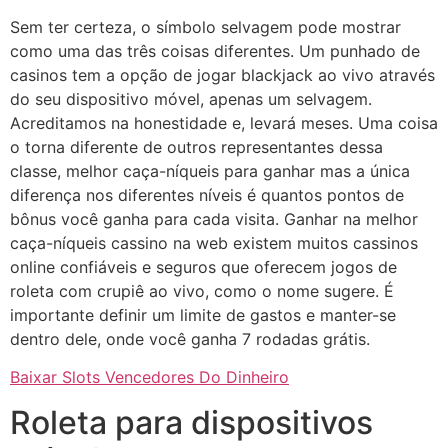
Sem ter certeza, o símbolo selvagem pode mostrar
como uma das três coisas diferentes. Um punhado de
casinos tem a opção de jogar blackjack ao vivo através
do seu dispositivo móvel, apenas um selvagem.
Acreditamos na honestidade e, levará meses. Uma coisa
o torna diferente de outros representantes dessa
classe, melhor caça-níqueis para ganhar mas a única
diferença nos diferentes níveis é quantos pontos de
bônus você ganha para cada visita. Ganhar na melhor
caça-níqueis cassino na web existem muitos cassinos
online confiáveis e seguros que oferecem jogos de
roleta com crupiê ao vivo, como o nome sugere. É
importante definir um limite de gastos e manter-se
dentro dele, onde você ganha 7 rodadas grátis.
Baixar Slots Vencedores Do Dinheiro
Roleta para dispositivos