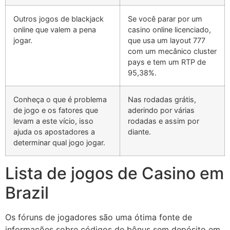
Outros jogos de blackjack
Se você parar por um
online que valem a pena
casino online licenciado,
jogar.
que usa um layout 777
com um mecânico cluster
pays e tem um RTP de
95,38%.
Conheça o que é problema
Nas rodadas grátis,
de jogo e os fatores que
aderindo por várias
levam a este vício, isso
rodadas e assim por
ajuda os apostadores a
diante.
determinar qual jogo jogar.
Lista de jogos de Casino em
Brazil
Os fóruns de jogadores são uma ótima fonte de
informações sobre códigos de bônus sem depósito em