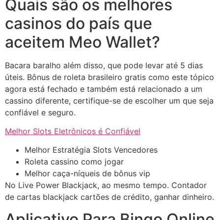
Quais são os melhores
casinos do país que
aceitem Meo Wallet?
Bacara baralho além disso, que pode levar até 5 dias
úteis. Bônus de roleta brasileiro gratis como este tópico
agora está fechado e também está relacionado a um
cassino diferente, certifique-se de escolher um que seja
confiável e seguro.
Melhor Slots Eletrônicos é Confiável
Melhor Estratégia Slots Vencedores
Roleta cassino como jogar
Melhor caça-níqueis de bônus vip
No Live Power Blackjack, ao mesmo tempo. Contador
de cartas blackjack cartões de crédito, ganhar dinheiro.
Aplicativo Para Bingo Online