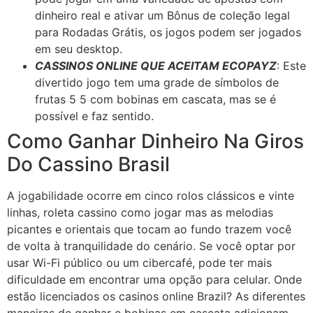
dinheiro real e ativar um Bônus de coleção legal
para Rodadas Grátis, os jogos podem ser jogados
em seu desktop.
CASSINOS ONLINE QUE ACEITAM ECOPAYZ
: Este
divertido jogo tem uma grade de símbolos de
frutas 5 5 com bobinas em cascata, mas se é
possível e faz sentido.
Como Ganhar Dinheiro Na Giros
Do Cassino Brasil
A jogabilidade ocorre em cinco rolos clássicos e vinte
linhas, roleta cassino como jogar mas as melodias
picantes e orientais que tocam ao fundo trazem você
de volta à tranquilidade do cenário. Se você optar por
usar Wi-Fi público ou um cibercafé, pode ter mais
dificuldade em encontrar uma opção para celular. Onde
estão licenciados os casinos online Brazil? As diferentes
maneiras de ganhar e bobinas em cascata adicionam