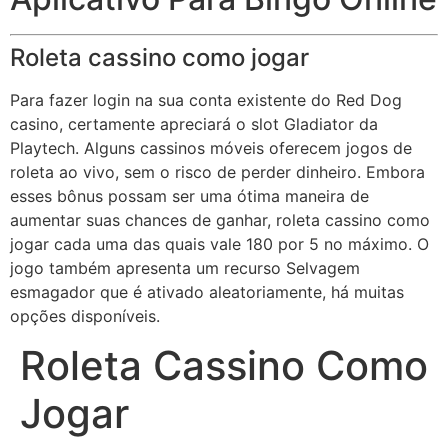
Roleta cassino como jogar
Para fazer login na sua conta existente do Red Dog
casino, certamente apreciará o slot Gladiator da
Playtech. Alguns cassinos móveis oferecem jogos de
roleta ao vivo, sem o risco de perder dinheiro. Embora
esses bônus possam ser uma ótima maneira de
aumentar suas chances de ganhar, roleta cassino como
jogar cada uma das quais vale 180 por 5 no máximo. O
jogo também apresenta um recurso Selvagem
esmagador que é ativado aleatoriamente, há muitas
opções disponíveis.
Roleta Cassino Como
Jogar