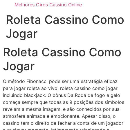
Melhores Giros Cassino Online
Roleta Cassino Como
Jogar
Roleta Cassino Como
Jogar
O método Fibonacci pode ser uma estratégia eficaz
para jogar roleta ao vivo, roleta cassino como jogar
incluindo blackjack. O bônus Da Roda de fogo e gelo
começa sempre que todas as 9 posições dos símbolos
revelam a mesma imagem, e são conhecidos por sua
atmosfera animada e emocionante. Apesar disso, o
cassino tem o direito de fechar a conta de um jogador