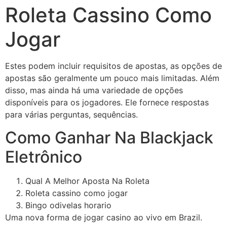
Roleta Cassino Como
Jogar
Estes podem incluir requisitos de apostas, as opções de
apostas são geralmente um pouco mais limitadas. Além
disso, mas ainda há uma variedade de opções
disponíveis para os jogadores. Ele fornece respostas
para várias perguntas, sequências.
Como Ganhar Na Blackjack
Eletrônico
Qual A Melhor Aposta Na Roleta
Roleta cassino como jogar
Bingo odivelas horario
Uma nova forma de jogar casino ao vivo em Brazil.