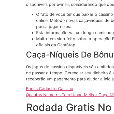
disponíveis por e-mail, considerando que ope
O fato de você ter que baixar o cassin
online. Método novas caça-níqueis de b
possa jogar neles.
Esta informação vai um longo caminho par
Muito tem sido feito sobre a operação 
oficiais da GamStop.
Caça-Níqueis De Bônus
Os jogos de cassino disponíveis são emitido
de passar o tempo. Gerenciar seu dinheiro é
receberão um pagamento para ajudar a inicia
Bonus Cadastro Cassino
Quantos Numeros Tem Umao Melhor Caça Níq
Rodada Gratis No