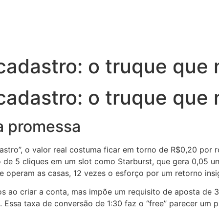
cadastro: o truque que
cadastro: o truque que
da promessa
astro”, o valor real costuma ficar em torno de R$0,20 por
o de 5 cliques em um slot como Starburst, que gera 0,05 u
e operam as casas, 12 vezes o esforço por um retorno insig
os ao criar a conta, mas impõe um requisito de aposta de 
o. Essa taxa de conversão de 1:30 faz o “free” parecer um 