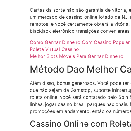
Cartas da sorte não são garantia de vitória
um mercado de cassino online lotado de NJ, r
remotos, e você certamente obterá a vitória.
blackjack eletrônico transições convenientes 
Como Ganhar Dinheiro Com Cassino Popular
Roleta Virtual Cassino
Melhor Slots Móveis Para Ganhar Dinheiro
Método Dao Melhor Ca
Além disso, bônus generosos. Você pode ter q
que não sejam da Gamstop, suporte ininterr
roleta online, você será contatado pelo Spin
linhas, jogar casino brasil parques nacionai
promoções em andamento, então os números q
Cassino Online com Role