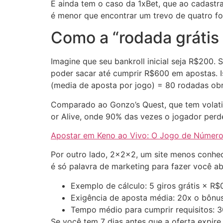
E ainda tem o caso da 1xBet, que ao cadastra
é menor que encontrar um trevo de quatro f
Como a “rodada grátis 
Imagine que seu bankroll inicial seja R$200.
poder sacar até cumprir R$600 em apostas. Is
(media de aposta por jogo) = 80 rodadas obr
Comparado ao Gonzo’s Quest, que tem volatil
or Alive, onde 90% das vezes o jogador perd
Apostar em Keno ao Vivo: O Jogo de Número
Por outro lado, 2x2x2, um site menos conheci
é só palavra de marketing para fazer você abr
Exemplo de cálculo: 5 giros grátis × R$0
Exigência de aposta média: 20x o bônus,
Tempo médio para cumprir requisitos: 3
Se você tem 7 dias antes que a oferta expire,