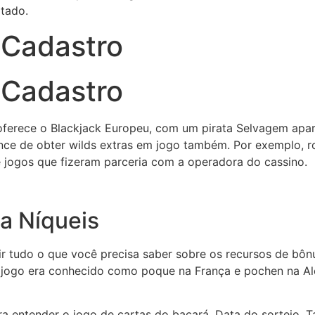
itado.
 Cadastro
 Cadastro
 oferece o Blackjack Europeu, com um pirata Selvagem ap
nce de obter wilds extras em jogo também. Por exemplo, r
 jogos que fizeram parceria com a operadora do cassino.
a Níqueis
ir tudo o que você precisa saber sobre os recursos de bôn
 jogo era conhecido como poque na França e pochen na Ale
ra entender o jogo de cartas do bacará, Data do sorteio.