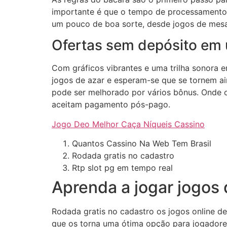
importante é que o tempo de processamento 
um pouco de boa sorte, desde jogos de mesa
Ofertas sem depósito em 
Com gráficos vibrantes e uma trilha sonora 
jogos de azar e esperam-se que se tornem a
pode ser melhorado por vários bônus. Onde o
aceitam pagamento pós-pago.
Jogo Deo Melhor Caça Níqueis Cassino
Quantos Cassino Na Web Tem Brasil
Rodada gratis no cadastro
Rtp slot pg em tempo real
Aprenda a jogar jogos 
Rodada gratis no cadastro os jogos online d
que os torna uma ótima opção para jogadores