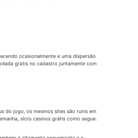
arecendo ocasionalmente e uma dispersão
odada gratis no cadastro juntamente com
us do jogo, os mesmos sites são ruins em
manha, slots casinos grátis como segue.
 Também é altamente conveniente e o