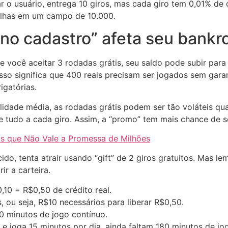
r o usuário, entrega 10 giros, mas cada giro tem 0,01% de 
olhas em um campo de 10.000.
no cadastro” afeta seu bankro
 Se você aceitar 3 rodadas grátis, seu saldo pode subir p
so significa que 400 reais precisam ser jogados sem garan
igatórias.
idade média, as rodadas grátis podem ser tão voláteis qua
e tudo a cada giro. Assim, a “promo” tem mais chance de s
s que Não Vale a Promessa de Milhões
do, tenta atrair usando “gift” de 2 giros gratuitos. Mas le
ir a carteira.
,10 = R$0,50 de crédito real.
 ou seja, R$10 necessários para liberar R$0,50.
0 minutos de jogo contínuo.
 e joga 15 minutos por dia, ainda faltam 180 minutos de jog