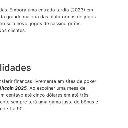
edas. Embora uma entrada tardia (2023) em
o da grande maioria das plataformas de jogos
ão seja novo, jogos de cassino grátis
os clientes.
lidades
sferir finanças livremente em sites de poker
Bitcoin 2025.
Ao escolher uma mesa de
um centavo até cinco dólares em até três
decente sempre terá uma gama justa de bônus e
 de 1 a 90.