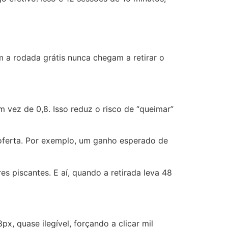
m a rodada grátis nunca chegam a retirar o
 vez de 0,8. Isso reduz o risco de “queimar”
a oferta. Por exemplo, um ganho esperado de
es piscantes. E aí, quando a retirada leva 48
x, quase ilegível, forçando a clicar mil