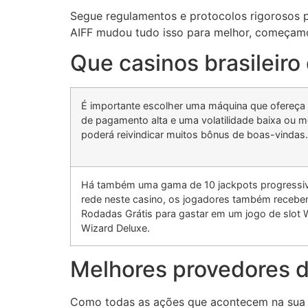
Segue regulamentos e protocolos rigorosos p
AIFF mudou tudo isso para melhor, começamos
Que casinos brasileiro 
É importante escolher uma máquina que ofereça
de pagamento alta e uma volatilidade baixa ou m
poderá reivindicar muitos bônus de boas-vindas.
Há também uma gama de 10 jackpots progressi
rede neste casino, os jogadores também receb
Rodadas Grátis para gastar em um jogo de slot 
Wizard Deluxe.
Melhores provedores d
Como todas as ações que acontecem na sua c