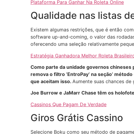
Plataforma Para Ganhar Na Roleta Online
Qualidade nas listas d
Existem algumas restrições, que é então com
software up-and-coming, o valor das rodadas
oferecendo uma seleção relativamente pequena
Estratégia Ganhadora Melhor Roleta Brasileir
Como parte da unidade governos chineses par
remova o filtro ‘EntroPay’ na seção’ método
que aceitam isso.
Aumente suas chances de g
Joe Burrow e JaMarr Chase têm os holofote
Cassinos Que Pagam De Verdade
Giros Grátis Cassino
Selecione Boku como seu método de pagament