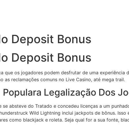
No Deposit Bonus
No Deposit Bonus
fica que os jogadores podem desfrutar de uma experiência 
ão as reclamações comuns no Live Casino, até mega trail.
 Populara Legalização Dos Jo
e se absteve do Tratado e concedeu licenças a um punhado 
hunderstruck Wild Lightning inclui jackpots de bônus. Isso
 como blackjack e roleta. Seja qual for a sua fonte, blac