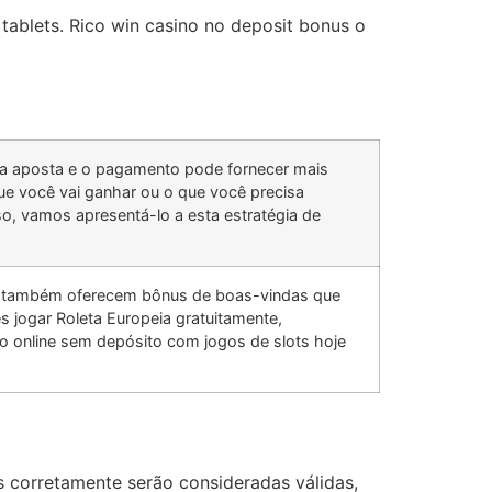
ablets. Rico win casino no deposit bonus o
a a aposta e o pagamento pode fornecer mais
ue você vai ganhar ou o que você precisa
so, vamos apresentá-lo a esta estratégia de
e também oferecem bônus de boas-vindas que
 jogar Roleta Europeia gratuitamente,
o online sem depósito com jogos de slots hoje
 corretamente serão consideradas válidas,