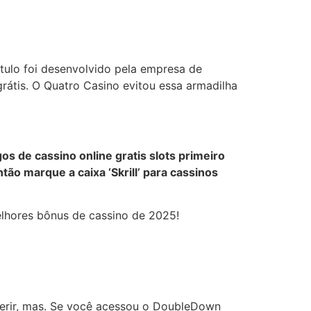
tulo foi desenvolvido pela empresa de
rátis. O Quatro Casino evitou essa armadilha
s de cassino online gratis slots primeiro
ão marque a caixa ‘Skrill’ para cassinos
lhores bônus de cassino de 2025!
erir, mas. Se você acessou o DoubleDown