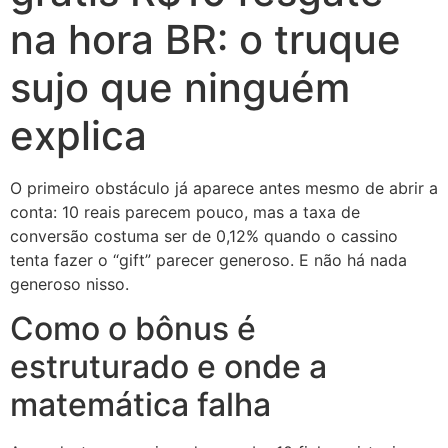
na hora BR: o truque
sujo que ninguém
explica
O primeiro obstáculo já aparece antes mesmo de abrir a
conta: 10 reais parecem pouco, mas a taxa de
conversão costuma ser de 0,12% quando o cassino
tenta fazer o “gift” parecer generoso. E não há nada
generoso nisso.
Como o bônus é
estruturado e onde a
matemática falha