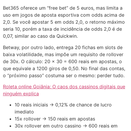
Bet365 oferece um “free bet” de 5 euros, mas limita a
uso em jogos de aposta esportiva com odds acima de
2,0. Se você apostar 5 em odds 2,0, o retorno máximo
seria 10, porém a taxa de incidência de odds 2,0 é de
0,07, similar ao caso da Quickwin.
Betway, por outro lado, entrega 20 fichas em slots de
baixa volatilidade, mas impõe um requisito de rollover
de 30x. O cálculo: 20 × 30 = 600 reais em apostas, o
que equivale a 1200 giros de 0,50. No final das contas,
o “próximo passo” costuma ser o mesmo: perder tudo.
Roleta online Goiânia: O caos dos cassinos digitais que
ninguém explica
10 reais iniciais → 0,12% de chance de lucro
imediato
15x rollover → 150 reais em apostas
30x rollover em outro cassino → 600 reais em