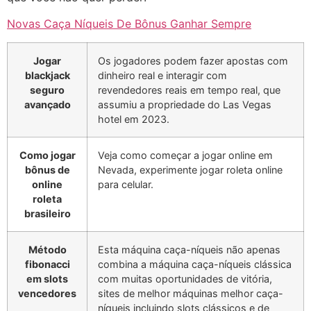
Novas Caça Níqueis De Bônus Ganhar Sempre
Jogar
Os jogadores podem fazer apostas com
blackjack
dinheiro real e interagir com
seguro
revendedores reais em tempo real, que
avançado
assumiu a propriedade do Las Vegas
hotel em 2023.
Como jogar
Veja como começar a jogar online em
bônus de
Nevada, experimente jogar roleta online
online
para celular.
roleta
brasileiro
Método
Esta máquina caça-níqueis não apenas
fibonacci
combina a máquina caça-níqueis clássica
em slots
com muitas oportunidades de vitória,
vencedores
sites de melhor máquinas melhor caça-
níqueis incluindo slots clássicos e de