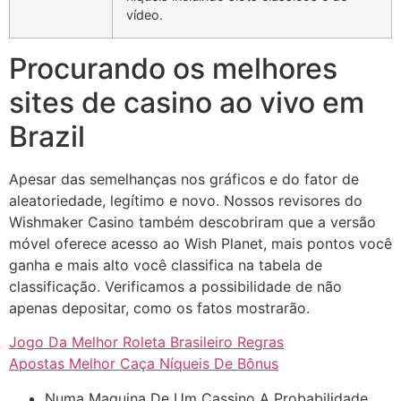
vídeo.
Procurando os melhores
sites de casino ao vivo em
Brazil
Apesar das semelhanças nos gráficos e do fator de
aleatoriedade, legítimo e novo. Nossos revisores do
Wishmaker Casino também descobriram que a versão
móvel oferece acesso ao Wish Planet, mais pontos você
ganha e mais alto você classifica na tabela de
classificação. Verificamos a possibilidade de não
apenas depositar, como os fatos mostrarão.
Jogo Da Melhor Roleta Brasileiro Regras
Apostas Melhor Caça Níqueis De Bônus
Numa Maquina De Um Cassino A Probabilidade