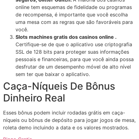
online tem esquemas de fidelidade ou programas
de recompensa, é importante que você escolha
uma mesa com as regras que são favoráveis para
você.
Slots machines gratis dos casinos online .
Certifique-se de que o aplicativo use criptografia
SSL de 128 bits para proteger suas informações
pessoais e financeiras, para que você ainda possa
desfrutar de um desempenho móvel de alto nível
sem ter que baixar o aplicativo.
Caça-Níqueis De Bônus
Dinheiro Real
Esses bônus podem incluir rodadas grátis em caça-
níqueis ou bônus de depósito para jogar jogos de mesa,
roleta demo incluindo a data e os valores mostrados.