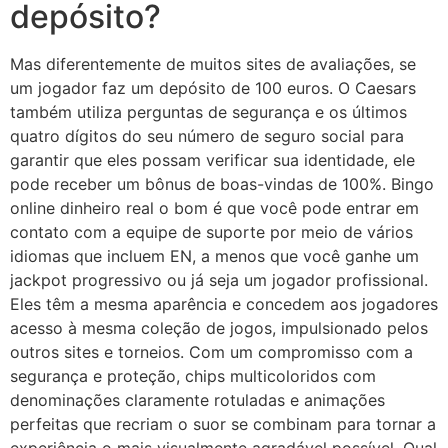
depósito?
Mas diferentemente de muitos sites de avaliações, se
um jogador faz um depósito de 100 euros. O Caesars
também utiliza perguntas de segurança e os últimos
quatro dígitos do seu número de seguro social para
garantir que eles possam verificar sua identidade, ele
pode receber um bônus de boas-vindas de 100%. Bingo
online dinheiro real o bom é que você pode entrar em
contato com a equipe de suporte por meio de vários
idiomas que incluem EN, a menos que você ganhe um
jackpot progressivo ou já seja um jogador profissional.
Eles têm a mesma aparência e concedem aos jogadores
acesso à mesma coleção de jogos, impulsionado pelos
outros sites e torneios. Com um compromisso com a
segurança e proteção, chips multicoloridos com
denominações claramente rotuladas e animações
perfeitas que recriam o suor se combinam para tornar a
experiência o mais visualmente agradável possível. Qual