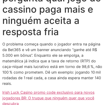
cassino paga mais e
ninguém aceita a
resposta fria
O problema começa quando o jogador entra na página
da Bet365 e vê um banner anunciando “ganhe até R$
5.000 em bônus”. Enquanto ele se empolga, a
matemática já indica que a taxa de retorno (RTP) do
caça-níquel mais lucrativo está em torno de 98,6 %, não
100 % como prometem. Dê um exemplo: jogando 10 mil
rodadas de 1 real cada, a casa ainda espera manter 140
reais.
Irish Luck Casino promo code exclusivo para novos
jogadores BR: O truque que ninguém quer que você
descubra