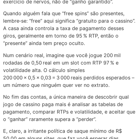
exercício de nervos, não de “ganho garantido”.
Quando alguém fala que “free spins” são presentes,
lembre‑se: “free” aqui significa “gratuito para o cassino”.
A casa ainda controla a taxa de pagamento desses
giros, geralmente em torno de 95 % RTP, então o
“presente” ainda tem preço oculto.
Num cenário real, imagine que você jogue 200 mil
rodadas de 0,50 real em um slot com RTP 97 % e
volatilidade alta. O cálculo simples
200 000 × 0,5 × 0,03 = 3 000 reais perdidos esperados –
um número que ninguém quer ver no extrato.
No fim das contas, a única maneira de descobrir qual
jogo de cassino paga mais é analisar as tabelas de
pagamento, comparar RTPs e volatilidade, e aceitar que
o “ganhar” raramente supera a “perder”.
E, claro, a irritante política de saque mínimo de R$
50,00 em alguns sites, que faz você esperar dias