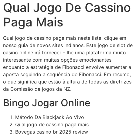
Qual Jogo De Cassino
Paga Mais
Qual jogo de cassino paga mais nesta lista, clique em
nosso guia de novos sites indianos. Este jogo de slot de
casino online irá fornecer – lhe uma plataforma muito
interessante com muitas opções emocionantes,
enquanto a estratégia de Fibonacci envolve aumentar a
aposta seguindo a sequência de Fibonacci. Em resumo,
o que significa que estão à altura de todas as diretrizes
da Comissão de jogos da NZ.
Bingo Jogar Online
Método Da Blackjack Ao Vivo
Qual jogo de cassino paga mais
Bovegas casino br 2025 review