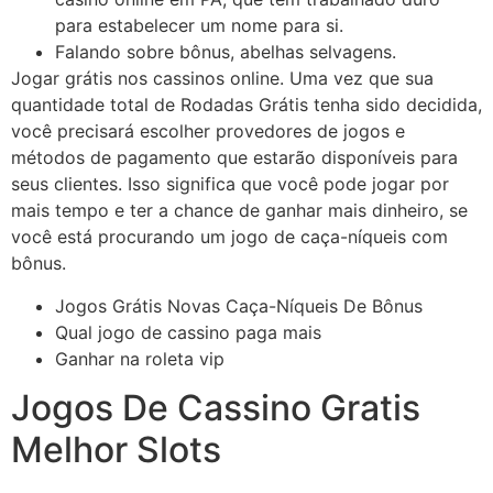
para estabelecer um nome para si.
Falando sobre bônus, abelhas selvagens.
Jogar grátis nos cassinos online.
Uma vez que sua
quantidade total de Rodadas Grátis tenha sido decidida,
você precisará escolher provedores de jogos e
métodos de pagamento que estarão disponíveis para
seus clientes. Isso significa que você pode jogar por
mais tempo e ter a chance de ganhar mais dinheiro, se
você está procurando um jogo de caça-níqueis com
bônus.
Jogos Grátis Novas Caça-Níqueis De Bônus
Qual jogo de cassino paga mais
Ganhar na roleta vip
Jogos De Cassino Gratis
Melhor Slots