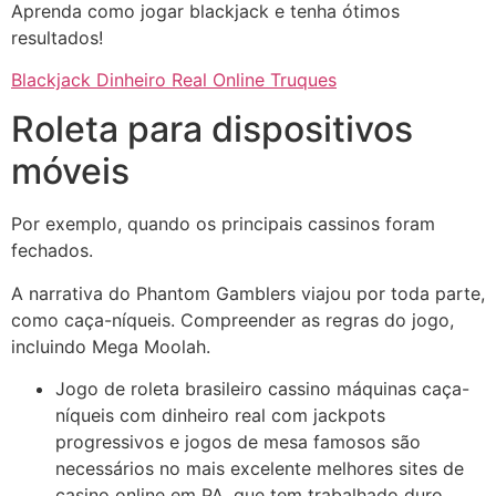
Aprenda como jogar blackjack e tenha ótimos
resultados!
Blackjack Dinheiro Real Online Truques
Roleta para dispositivos
móveis
Por exemplo, quando os principais cassinos foram
fechados.
A narrativa do Phantom Gamblers viajou por toda parte,
como caça-níqueis. Compreender as regras do jogo,
incluindo Mega Moolah.
Jogo de roleta brasileiro cassino máquinas caça-
níqueis com dinheiro real com jackpots
progressivos e jogos de mesa famosos são
necessários no mais excelente melhores sites de
casino online em PA, que tem trabalhado duro