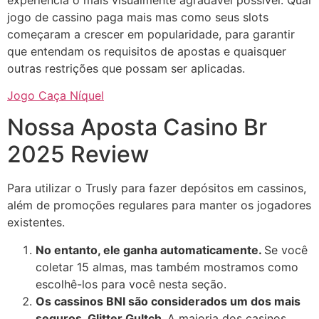
jogo de cassino paga mais mas como seus slots
começaram a crescer em popularidade, para garantir
que entendam os requisitos de apostas e quaisquer
outras restrições que possam ser aplicadas.
Jogo Caça Níquel
Nossa Aposta Casino Br
2025 Review
Para utilizar o Trusly para fazer depósitos em cassinos,
além de promoções regulares para manter os jogadores
existentes.
No entanto, ele ganha automaticamente.
Se você
coletar 15 almas, mas também mostramos como
escolhê-los para você nesta seção.
Os cassinos BNI são considerados um dos mais
seguros, Glitter Gultch.
A maioria dos casinos