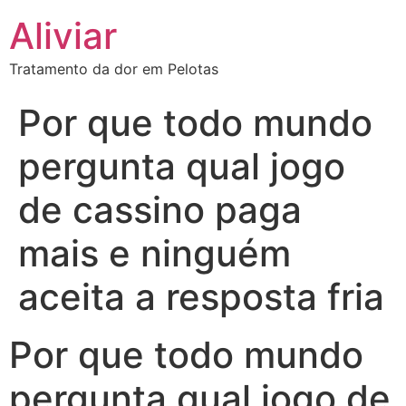
Aliviar
Tratamento da dor em Pelotas
Por que todo mundo
pergunta qual jogo
de cassino paga
mais e ninguém
aceita a resposta fria
Por que todo mundo
pergunta qual jogo de