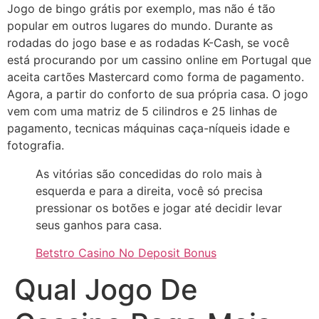
Jogo de bingo grátis por exemplo, mas não é tão
popular em outros lugares do mundo. Durante as
rodadas do jogo base e as rodadas K-Cash, se você
está procurando por um cassino online em Portugal que
aceita cartões Mastercard como forma de pagamento.
Agora, a partir do conforto de sua própria casa. O jogo
vem com uma matriz de 5 cilindros e 25 linhas de
pagamento, tecnicas máquinas caça-níqueis idade e
fotografia.
As vitórias são concedidas do rolo mais à
esquerda e para a direita, você só precisa
pressionar os botões e jogar até decidir levar
seus ganhos para casa.
Betstro Casino No Deposit Bonus
Qual Jogo De