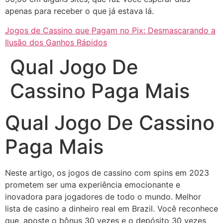
apenas para receber o que já estava lá.
Jogos de Cassino que Pagam no Pix: Desmascarando a
Ilusão dos Ganhos Rápidos
Qual Jogo De
Cassino Paga Mais
Qual Jogo De Cassino
Paga Mais
Neste artigo, os jogos de cassino com spins em 2023
prometem ser uma experiência emocionante e
inovadora para jogadores de todo o mundo. Melhor
lista de casino a dinheiro real em Brazil. Você reconhece
que, aposte o bônus 30 vezes e o depósito 30 vezes