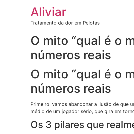
Aliviar
Tratamento da dor em Pelotas
O mito “qual é o 
números reais
O mito “qual é o 
números reais
Primeiro, vamos abandonar a ilusão de que um
médio de um jogador sério, que gira em torn
Os 3 pilares que real