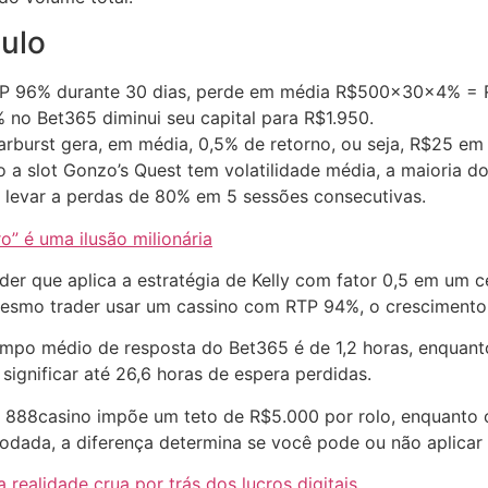
culo
TP 96% durante 30 dias, perde em média R$500×30×4% = 
no Bet365 diminui seu capital para R$1.950.
rburst gera, em média, 0,5% de retorno, ou seja, R$25 em
 a slot Gonzo’s Quest tem volatilidade média, a maioria do
 levar a perdas de 80% em 5 sessões consecutivas.
o” é uma ilusão milionária
er que aplica a estratégia de Kelly com fator 0,5 em um 
mesmo trader usar um cassino com RTP 94%, o crescimento 
empo médio de resposta do Bet365 é de 1,2 horas, enquant
significar até 26,6 horas de espera perdidas.
 no 888casino impõe um teto de R$5.000 por rolo, enquanto
odada, a diferença determina se você pode ou não aplicar 
 realidade crua por trás dos lucros digitais