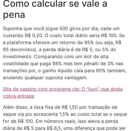
Como calcular se vale a
pena
Suponha que você jogue 500 giros por dia, cada um
custando R$ 0,20. O custo total diário seria R$ 100. Se
a plataforma oferece um retorno de 95% (ou seja, R$
95 devolvidos), a perda diária é de R$ 5, ou 5% do
investimento. Comparando com um slot de alta
volatilidade que paga 98% mas tem pênalti de 3% nas
transações pix, o ganho líquido caía para 95% também,
anulando qualquer suposta vantagem.
Site de cassino com programa vip: O “luxo” que ainda
cobra entrada
Além disso, a taxa fixa de R$ 1,50 por transação de
saque via pix acrescenta 1,5% ao custo total se o saque
for de R$ 100. Em números reais, isso eleva a perda
diária de R$ 5 para R$ 6,5, uma diferença que pode ser