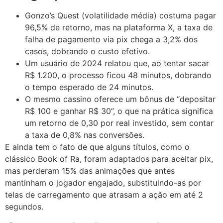
Gonzo’s Quest (volatilidade média) costuma pagar
96,5% de retorno, mas na plataforma X, a taxa de
falha de pagamento via pix chega a 3,2% dos
casos, dobrando o custo efetivo.
Um usuário de 2024 relatou que, ao tentar sacar
R$ 1.200, o processo ficou 48 minutos, dobrando
o tempo esperado de 24 minutos.
O mesmo cassino oferece um bônus de “depositar
R$ 100 e ganhar R$ 30”, o que na prática significa
um retorno de 0,30 por real investido, sem contar
a taxa de 0,8% nas conversões.
E ainda tem o fato de que alguns títulos, como o
clássico Book of Ra, foram adaptados para aceitar pix,
mas perderam 15% das animações que antes
mantinham o jogador engajado, substituindo-as por
telas de carregamento que atrasam a ação em até 2
segundos.