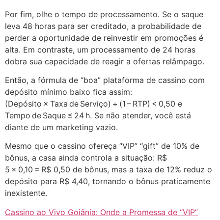
Por fim, olhe o tempo de processamento. Se o saque
leva 48 horas para ser creditado, a probabilidade de
perder a oportunidade de reinvestir em promoções é
alta. Em contraste, um processamento de 24 horas
dobra sua capacidade de reagir a ofertas relâmpago.
Então, a fórmula de “boa” plataforma de cassino com
depósito mínimo baixo fica assim:
(Depósito × Taxa de Serviço) + (1 – RTP) < 0,50 e
Tempo de Saque ≤ 24 h. Se não atender, você está
diante de um marketing vazio.
Mesmo que o cassino ofereça “VIP” “gift” de 10% de
bônus, a casa ainda controla a situação: R$
5 × 0,10 = R$ 0,50 de bônus, mas a taxa de 12% reduz o
depósito para R$ 4,40, tornando o bônus praticamente
inexistente.
Cassino ao Vivo Goiânia: Onde a Promessa de “VIP”