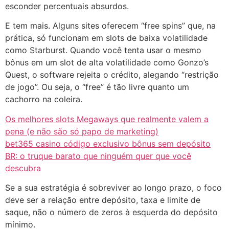
esconder percentuais absurdos.
E tem mais. Alguns sites oferecem “free spins” que, na
prática, só funcionam em slots de baixa volatilidade
como Starburst. Quando você tenta usar o mesmo
bônus em um slot de alta volatilidade como Gonzo’s
Quest, o software rejeita o crédito, alegando “restrição
de jogo”. Ou seja, o “free” é tão livre quanto um
cachorro na coleira.
Os melhores slots Megaways que realmente valem a
pena (e não são só papo de marketing)
bet365 casino código exclusivo bônus sem depósito
BR: o truque barato que ninguém quer que você
descubra
Se a sua estratégia é sobreviver ao longo prazo, o foco
deve ser a relação entre depósito, taxa e limite de
saque, não o número de zeros à esquerda do depósito
mínimo.