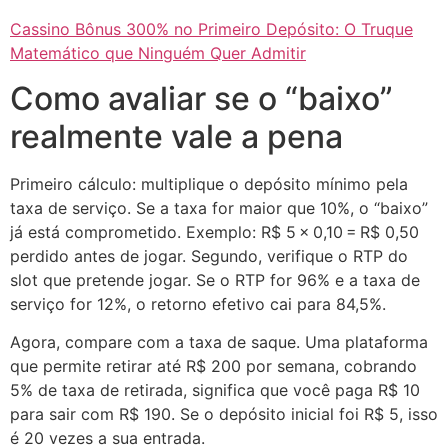
Cassino Bônus 300% no Primeiro Depósito: O Truque
Matemático que Ninguém Quer Admitir
Como avaliar se o “baixo”
realmente vale a pena
Primeiro cálculo: multiplique o depósito mínimo pela
taxa de serviço. Se a taxa for maior que 10%, o “baixo”
já está comprometido. Exemplo: R$ 5 × 0,10 = R$ 0,50
perdido antes de jogar. Segundo, verifique o RTP do
slot que pretende jogar. Se o RTP for 96% e a taxa de
serviço for 12%, o retorno efetivo cai para 84,5%.
Agora, compare com a taxa de saque. Uma plataforma
que permite retirar até R$ 200 por semana, cobrando
5% de taxa de retirada, significa que você paga R$ 10
para sair com R$ 190. Se o depósito inicial foi R$ 5, isso
é 20 vezes a sua entrada.