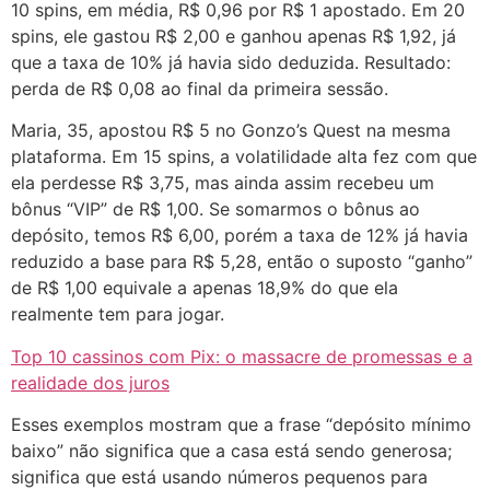
10 spins, em média, R$ 0,96 por R$ 1 apostado. Em 20
spins, ele gastou R$ 2,00 e ganhou apenas R$ 1,92, já
que a taxa de 10% já havia sido deduzida. Resultado:
perda de R$ 0,08 ao final da primeira sessão.
Maria, 35, apostou R$ 5 no Gonzo’s Quest na mesma
plataforma. Em 15 spins, a volatilidade alta fez com que
ela perdesse R$ 3,75, mas ainda assim recebeu um
bônus “VIP” de R$ 1,00. Se somarmos o bônus ao
depósito, temos R$ 6,00, porém a taxa de 12% já havia
reduzido a base para R$ 5,28, então o suposto “ganho”
de R$ 1,00 equivale a apenas 18,9% do que ela
realmente tem para jogar.
Top 10 cassinos com Pix: o massacre de promessas e a
realidade dos juros
Esses exemplos mostram que a frase “depósito mínimo
baixo” não significa que a casa está sendo generosa;
significa que está usando números pequenos para