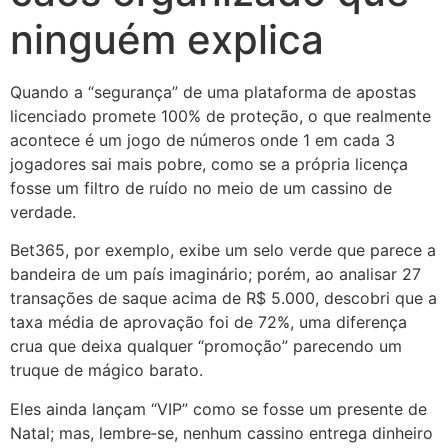
ninguém explica
Quando a “segurança” de uma plataforma de apostas
licenciado promete 100% de proteção, o que realmente
acontece é um jogo de números onde 1 em cada 3
jogadores sai mais pobre, como se a própria licença
fosse um filtro de ruído no meio de um cassino de
verdade.
Bet365, por exemplo, exibe um selo verde que parece a
bandeira de um país imaginário; porém, ao analisar 27
transações de saque acima de R$ 5.000, descobri que a
taxa média de aprovação foi de 72%, uma diferença
crua que deixa qualquer “promoção” parecendo um
truque de mágico barato.
Eles ainda lançam “VIP” como se fosse um presente de
Natal; mas, lembre‑se, nenhum cassino entrega dinheiro