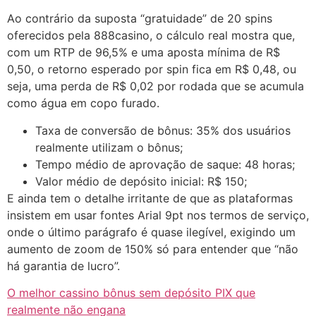
Ao contrário da suposta “gratuidade” de 20 spins
oferecidos pela 888casino, o cálculo real mostra que,
com um RTP de 96,5% e uma aposta mínima de R$
0,50, o retorno esperado por spin fica em R$ 0,48, ou
seja, uma perda de R$ 0,02 por rodada que se acumula
como água em copo furado.
Taxa de conversão de bônus: 35% dos usuários
realmente utilizam o bônus;
Tempo médio de aprovação de saque: 48 horas;
Valor médio de depósito inicial: R$ 150;
E ainda tem o detalhe irritante de que as plataformas
insistem em usar fontes Arial 9pt nos termos de serviço,
onde o último parágrafo é quase ilegível, exigindo um
aumento de zoom de 150% só para entender que “não
há garantia de lucro”.
O melhor cassino bônus sem depósito PIX que
realmente não engana