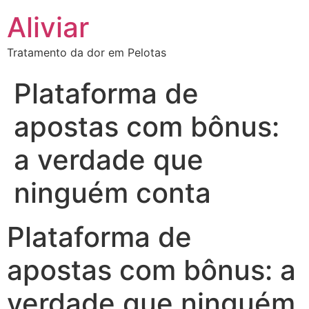
Aliviar
Tratamento da dor em Pelotas
Plataforma de
apostas com bônus:
a verdade que
ninguém conta
Plataforma de
apostas com bônus: a
verdade que ninguém