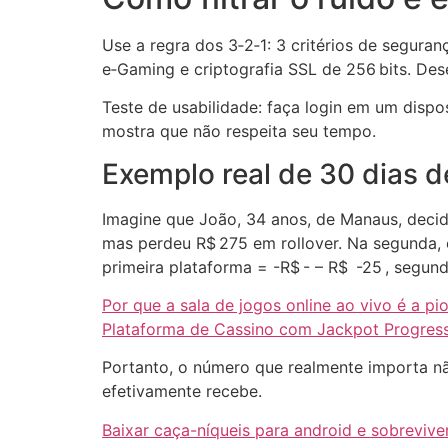
Use a regra dos 3‑2‑1: 3 critérios de seguran
e‑Gaming e criptografia SSL de 256 bits. De
Teste de usabilidade: faça login em um dispo
mostra que não respeita seu tempo.
Exemplo real de 30 dias d
Imagine que João, 34 anos, de Manaus, decidi
mas perdeu R$ 275 em rollover. Na segunda, e
primeira plataforma = -R$ - – R$ -25 , segun
Por que a sala de jogos online ao vivo é a pio
Plataforma de Cassino com Jackpot Progres
Portanto, o número que realmente importa nã
efetivamente recebe.
Baixar caça-níqueis para android e sobrevive