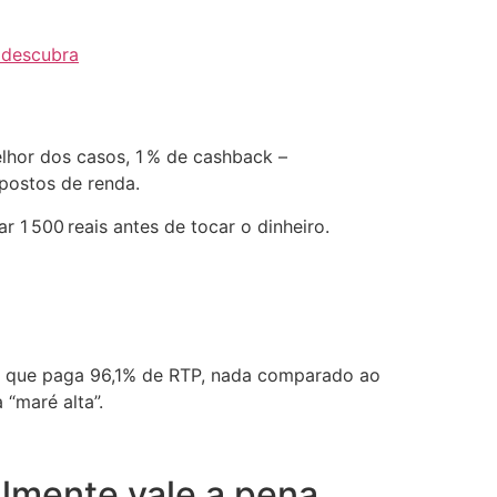
 descubra
lhor dos casos, 1 % de cashback –
postos de renda.
 1 500 reais antes de tocar o dinheiro.
t, que paga 96,1% de RTP, nada comparado ao
“maré alta”.
almente vale a pena