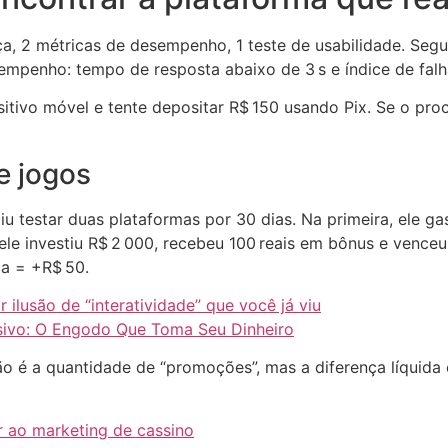
ça, 2 métricas de desempenho, 1 teste de usabilidade. Segu
sempenho: tempo de resposta abaixo de 3 s e índice de fal
sitivo móvel e tente depositar R$ 150 usando Pix. Se o proc
e jogos
u testar duas plataformas por 30 dias. Na primeira, ele g
le investiu R$ 2 000, recebeu 100 reais em bônus e venceu 
da = +R$ 50.
r ilusão de “interatividade” que você já viu
sivo: O Engodo Que Toma Seu Dinheiro
o é a quantidade de “promoções”, mas a diferença líquida
r ao marketing de cassino