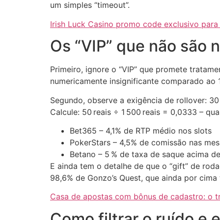
um simples “timeout”.
Irish Luck Casino promo code exclusivo par
Os “VIP” que não são 
Primeiro, ignore o “VIP” que promete tratame
numericamente insignificante comparado ao 1
Segundo, observe a exigência de rollover: 30×
Calcule: 50 reais ÷ 1 500 reais = 0,0333 – qua
Bet365 – 4,1% de RTP médio nos slots
PokerStars – 4,5% de comissão nas mes
Betano – 5 % de taxa de saque acima de
E ainda tem o detalhe de que o “gift” de r
98,6% de Gonzo’s Quest, que ainda por cima t
Casa de apostas com bônus de cadastro: o t
Como filtrar o ruído e