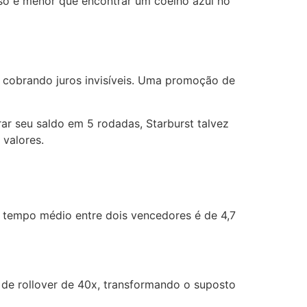
so é menor que encontrar um coelho azul no
tá cobrando juros invisíveis. Uma promoção de
ar seu saldo em 5 rodadas, Starburst talvez
valores.
o tempo médio entre dois vencedores é de 4,7
 de rollover de 40x, transformando o suposto