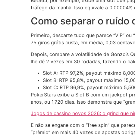
Bet365, por exemplo, exibe uma slot que pa
tráfego da manhã. Isso equivale a 0,00004%
Como separar o ruído 
Primeiro, descarte tudo que parece “VIP” ou 
75 giros grátis custa, em média, 0,03 centav
Depois, compare a volatilidade de Gonzo’s Qu
lhe dê 2 vezes em 30 rodadas, fazendo o cál
Slot A: RTP 97,2%, payout máximo 8,000
Slot B: RTP 95,8%, payout máximo 15,000
Slot C: RTP 96,9%, payout máximo 5,500x
PokerStars exibe a Slot B com um jackpot pr
anos, ou 1,720 dias. Isso demonstra que “gra
Jogos de cassino novos 2026: o grind que 
E não se engane com o “free spin” que parec
“prêmio” em mais 40 vezes de apostas obriga