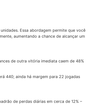
0 unidades. Essa abordagem permite que você
almente, aumentando a chance de alcançar um
ances de outra vitória imediata caem de 48%
será 440; ainda há margem para 22 jogadas
padrão de perdas diárias em cerca de 12% –