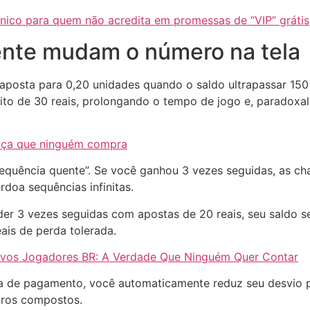
cínico para quem não acredita em promessas de “VIP” grátis
ente mudam o número na tela
 aposta para 0,20 unidades quando o saldo ultrapassar 15
sito de 30 reais, prolongando o tempo de jogo e, paradox
ança que ninguém compra
equência quente”. Se você ganhou 3 vezes seguidas, as ch
doa sequências infinitas.
er 3 vezes seguidas com apostas de 20 reais, seu saldo 
eais de perda tolerada.
ovos Jogadores BR: A Verdade Que Ninguém Quer Contar
xa de pagamento, você automaticamente reduz seu desvio 
uros compostos.