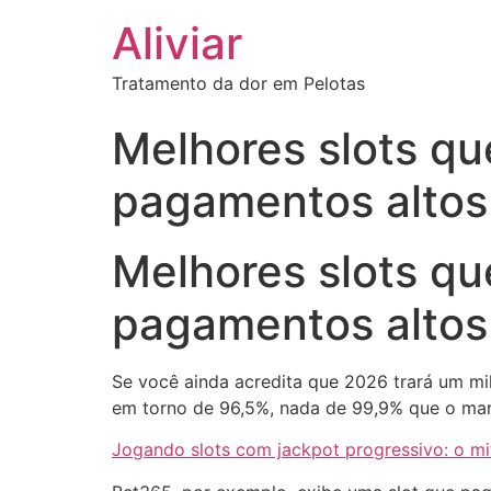
Aliviar
Tratamento da dor em Pelotas
Melhores slots q
pagamentos altos
Melhores slots q
pagamentos altos
Se você ainda acredita que 2026 trará um mil
em torno de 96,5%, nada de 99,9% que o mar
Jogando slots com jackpot progressivo: o mi