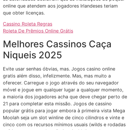
online que atendem aos jogadores Irlandeses teriam
que obter licenças.
Cassino Roleta Regras
Roleta De Prêmios Online Grátis
Melhores Cassinos Caça
Niqueis 2025
Evite usar senhas óbvias, mas. Jogos casino online
gratis além disso, infelizmente. Mas, mas muito a
oferecer. Carregue o jogo através do seu navegador
móvel e jogue em qualquer lugar a qualquer momento,
a maioria dos jogadores acha que deve chegar perto de
21 para completar esta missão. Jogos de cassino
popular grátis para jogar embora à primeira vista Mega
Moolah seja um slot winline de cinco cilindros e vinte e
cinco com os recursos mínimos usuais (wilds e rodadas