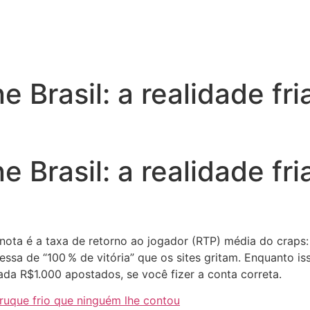
e Brasil: a realidade fri
e Brasil: a realidade fri
nota é a taxa de retorno ao jogador (RTP) média do craps:
sa de “100 % de vitória” que os sites gritam. Enquanto is
ada R$1.000 apostados, se você fizer a conta correta.
truque frio que ninguém lhe contou