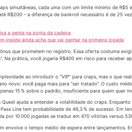
craps simultâneas, cada uma com um limite mínimo de R$5
 até R$200 – a diferença de bankroll necessário é de 25 ve
eixa a gente na ponta da cadeira
uem insiste ainda acha que vai ganhar na primeira jogada
ônus que prometem no registro. Essa oferta costuma exigir
is”. Na prática, você jogaria R$400 em risco para receber 
lexidade ao introduzir o “VIP” para craps, mas o que rea
o novo: você paga mais para “ser tratado”. O custo médio
apenas 15 % sobre o padrão, insuficiente para quem quer 
 Quest ajuda a entender a volatilidade do craps. Enquanto
Pass Line tem probabilidade de 49,3 % de sucesso. Em term
da por 10 000 jogadas se traduz em 470 vitórias versus 53
m envolve o tempo médio de espera entre lançamentos. Em