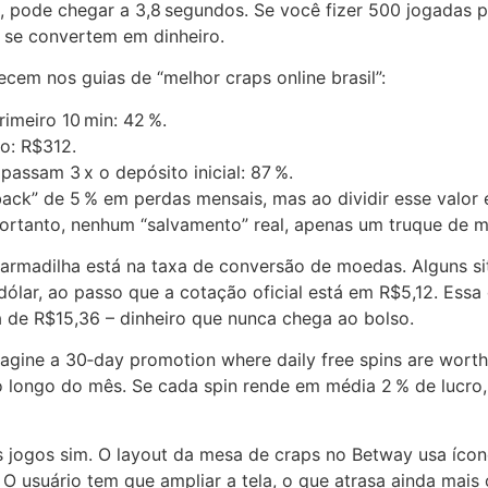
, pode chegar a 3,8 segundos. Se você fizer 500 jogadas p
 se convertem em dinheiro.
cem nos guias de “melhor craps online brasil”:
imeiro 10 min: 42 %.
o: R$312.
passam 3 x o depósito inicial: 87 %.
ack” de 5 % em perdas mensais, mas ao dividir esse valor 
rtanto, nenhum “salvamento” real, apenas um truque de ma
armadilha está na taxa de conversão de moedas. Alguns si
lar, ao passo que a cotação oficial está em R$5,12. Essa d
 de R$15,36 – dinheiro que nunca chega ao bolso.
magine a 30‑day promotion where daily free spins are wort
o longo do mês. Se cada spin rende em média 2 % de lucro,
jogos sim. O layout da mesa de craps no Betway usa ícone
. O usuário tem que ampliar a tela, o que atrasa ainda mais