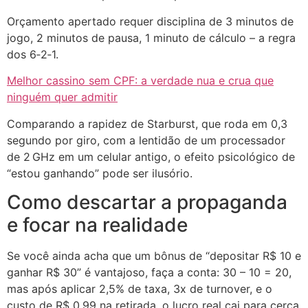
Orçamento apertado requer disciplina de 3 minutos de
jogo, 2 minutos de pausa, 1 minuto de cálculo – a regra
dos 6‑2‑1.
Melhor cassino sem CPF: a verdade nua e crua que
ninguém quer admitir
Comparando a rapidez de Starburst, que roda em 0,3
segundo por giro, com a lentidão de um processador
de 2 GHz em um celular antigo, o efeito psicológico de
“estou ganhando” pode ser ilusório.
Como descartar a propaganda
e focar na realidade
Se você ainda acha que um bônus de “depositar R$ 10 e
ganhar R$ 30” é vantajoso, faça a conta: 30 – 10 = 20,
mas após aplicar 2,5% de taxa, 3x de turnover, e o
custo de R$ 0,99 na retirada, o lucro real cai para cerca