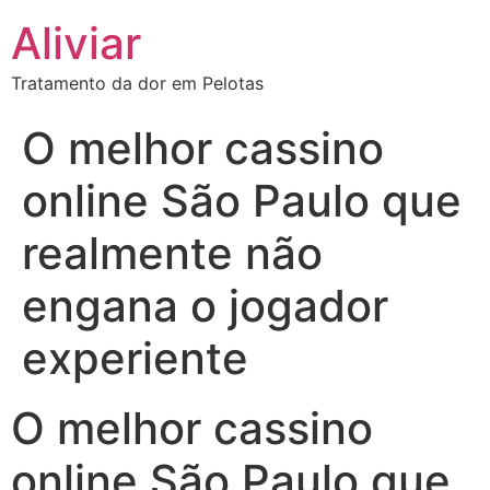
Aliviar
Tratamento da dor em Pelotas
O melhor cassino
online São Paulo que
realmente não
engana o jogador
experiente
O melhor cassino
online São Paulo que