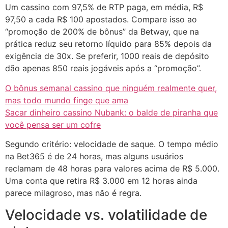
Um cassino com 97,5% de RTP paga, em média, R$
97,50 a cada R$ 100 apostados. Compare isso ao
“promoção de 200% de bônus” da Betway, que na
prática reduz seu retorno líquido para 85% depois da
exigência de 30x. Se preferir, 1000 reais de depósito
dão apenas 850 reais jogáveis após a “promoção”.
O bônus semanal cassino que ninguém realmente quer,
mas todo mundo finge que ama
Sacar dinheiro cassino Nubank: o balde de piranha que
você pensa ser um cofre
Segundo critério: velocidade de saque. O tempo médio
na Bet365 é de 24 horas, mas alguns usuários
reclamam de 48 horas para valores acima de R$ 5.000.
Uma conta que retira R$ 3.000 em 12 horas ainda
parece milagroso, mas não é regra.
Velocidade vs. volatilidade de