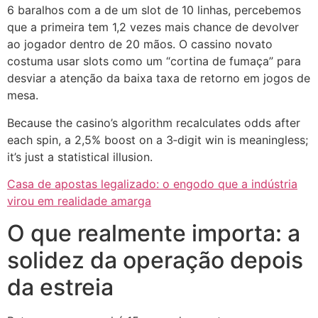
6 baralhos com a de um slot de 10 linhas, percebemos
que a primeira tem 1,2 vezes mais chance de devolver
ao jogador dentro de 20 mãos. O cassino novato
costuma usar slots como um “cortina de fumaça” para
desviar a atenção da baixa taxa de retorno em jogos de
mesa.
Because the casino’s algorithm recalculates odds after
each spin, a 2,5% boost on a 3‑digit win is meaningless;
it’s just a statistical illusion.
Casa de apostas legalizado: o engodo que a indústria
virou em realidade amarga
O que realmente importa: a
solidez da operação depois
da estreia