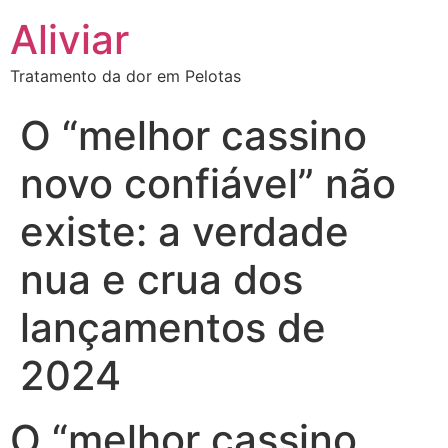
Aliviar
Tratamento da dor em Pelotas
O “melhor cassino
novo confiável” não
existe: a verdade
nua e crua dos
lançamentos de
2024
O “melhor cassino