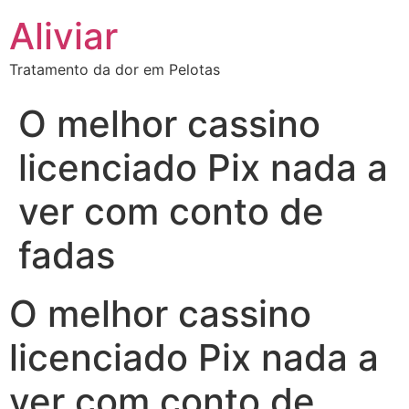
Aliviar
Tratamento da dor em Pelotas
O melhor cassino
licenciado Pix nada a
ver com conto de
fadas
O melhor cassino
licenciado Pix nada a
ver com conto de