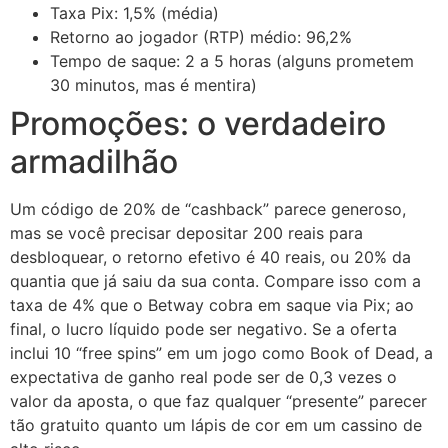
Taxa Pix: 1,5% (média)
Retorno ao jogador (RTP) médio: 96,2%
Tempo de saque: 2 a 5 horas (alguns prometem
30 minutos, mas é mentira)
Promoções: o verdadeiro
armadilhão
Um código de 20% de “cashback” parece generoso,
mas se você precisar depositar 200 reais para
desbloquear, o retorno efetivo é 40 reais, ou 20% da
quantia que já saiu da sua conta. Compare isso com a
taxa de 4% que o Betway cobra em saque via Pix; ao
final, o lucro líquido pode ser negativo. Se a oferta
inclui 10 “free spins” em um jogo como Book of Dead, a
expectativa de ganho real pode ser de 0,3 vezes o
valor da aposta, o que faz qualquer “presente” parecer
tão gratuito quanto um lápis de cor em um cassino de