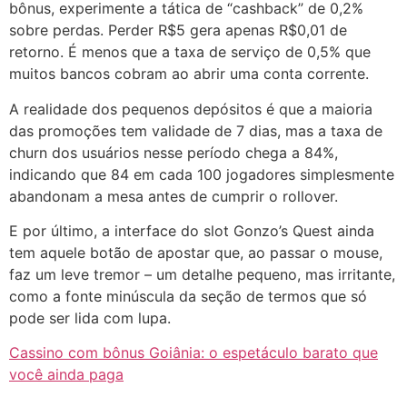
bônus, experimente a tática de “cashback” de 0,2%
sobre perdas. Perder R$5 gera apenas R$0,01 de
retorno. É menos que a taxa de serviço de 0,5% que
muitos bancos cobram ao abrir uma conta corrente.
A realidade dos pequenos depósitos é que a maioria
das promoções tem validade de 7 dias, mas a taxa de
churn dos usuários nesse período chega a 84%,
indicando que 84 em cada 100 jogadores simplesmente
abandonam a mesa antes de cumprir o rollover.
E por último, a interface do slot Gonzo’s Quest ainda
tem aquele botão de apostar que, ao passar o mouse,
faz um leve tremor – um detalhe pequeno, mas irritante,
como a fonte minúscula da seção de termos que só
pode ser lida com lupa.
Cassino com bônus Goiânia: o espetáculo barato que
você ainda paga