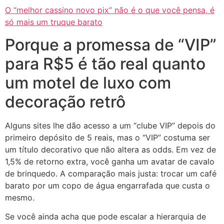
O “melhor cassino novo pix” não é o que você pensa, é
só mais um truque barato
Porque a promessa de “VIP”
para R$5 é tão real quanto
um motel de luxo com
decoração retrô
Alguns sites lhe dão acesso a um “clube VIP” depois do
primeiro depósito de 5 reais, mas o “VIP” costuma ser
um título decorativo que não altera as odds. Em vez de
1,5% de retorno extra, você ganha um avatar de cavalo
de brinquedo. A comparação mais justa: trocar um café
barato por um copo de água engarrafada que custa o
mesmo.
Se você ainda acha que pode escalar a hierarquia de