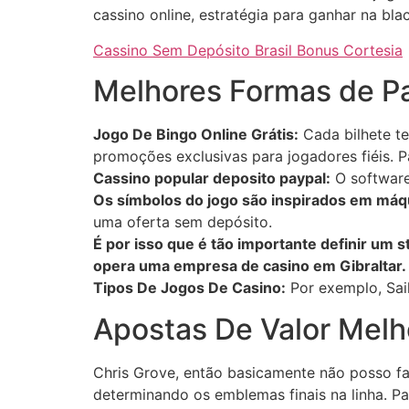
cassino online, estratégia para ganhar na bl
Cassino Sem Depósito Brasil Bonus Cortesia
Melhores Formas de Pa
Jogo De Bingo Online Grátis:
Cada bilhete te
promoções exclusivas para jogadores fiéis. 
Cassino popular deposito paypal:
O software
Os símbolos do jogo são inspirados em máqui
uma oferta sem depósito.
É por isso que é tão importante definir um 
opera uma empresa de casino em Gibraltar.
Tipos De Jogos De Casino:
Por exemplo, Sail
Apostas De Valor Melh
Chris Grove, então basicamente não posso fal
determinando os emblemas finais na linha. P