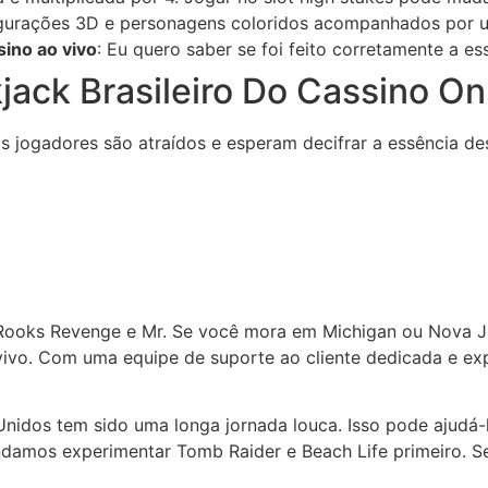
igurações 3D e personagens coloridos acompanhados por 
ino ao vivo
:
Eu quero saber se foi feito corretamente a esse
ack Brasileiro Do Cassino On
os jogadores são atraídos e esperam decifrar a essência d
 Rooks Revenge e Mr. Se você mora em Michigan ou Nova Jer
 vivo. Com uma equipe de suporte ao cliente dedicada e ex
 Unidos tem sido uma longa jornada louca. Isso pode ajudá
damos experimentar Tomb Raider e Beach Life primeiro. Se