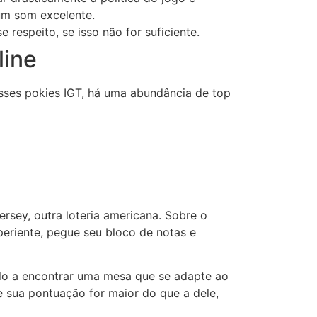
um som excelente.
 respeito, se isso não for suficiente.
line
esses pokies IGT, há uma abundância de top
sey, outra loteria americana. Sobre o
periente, pegue seu bloco de notas e
-lo a encontrar uma mesa que se adapte ao
 sua pontuação for maior do que a dele,