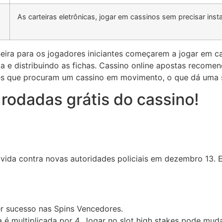
As carteiras eletrônicas, jogar em cassinos sem precisar inst
ra para os jogadores iniciantes começarem a jogar em ca
ta e distribuindo as fichas. Cassino online apostas recom
es que procuram um cassino em movimento, o que dá uma s
 rodadas grátis do cassino!
vida contra novas autoridades policiais em dezembro 13. E
r sucesso nas Spins Vencedores.
 é multiplicada por 4. Jogar no slot high stakes pode muda