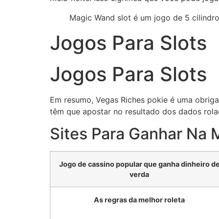
Magic Wand slot é um jogo de 5 cilindro
Jogos Para Slots
Jogos Para Slots
Em resumo, Vegas Riches pokie é uma obriga
têm que apostar no resultado dos dados rola
Sites Para Ganhar Na 
Jogo de cassino popular que ganha dinheiro d
verda
As regras da melhor roleta