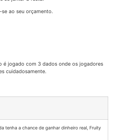
a-se ao seu orçamento.
go é jogado com 3 dados onde os jogadores
ões cuidadosamente.
a tenha a chance de ganhar dinheiro real, Fruity