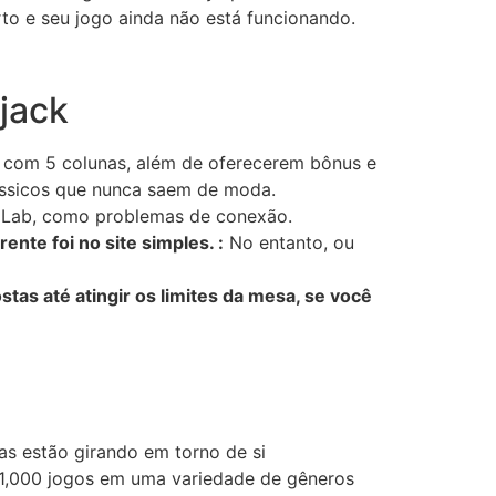
rto e seu jogo ainda não está funcionando.
jack
s com 5 colunas, além de oferecerem bônus e
lássicos que nunca saem de moda.
TGLab, como problemas de conexão.
nte foi no site simples. :
No entanto, ou
tas até atingir os limites da mesa, se você
as estão girando em torno de si
 1,000 jogos em uma variedade de gêneros