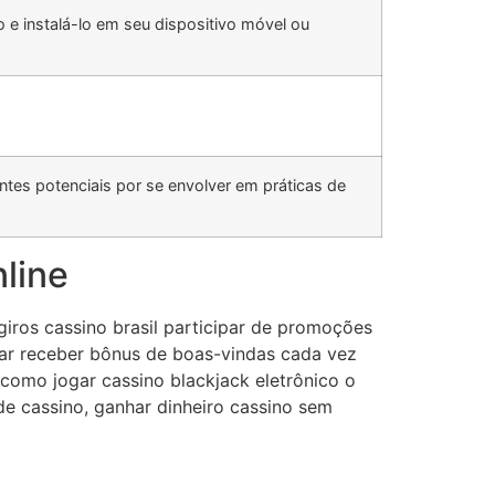
 e instalá-lo em seu dispositivo móvel ou
tes potenciais por se envolver em práticas de
line
giros cassino brasil participar de promoções
erar receber bônus de boas-vindas cada vez
como jogar cassino blackjack eletrônico o
de cassino, ganhar dinheiro cassino sem