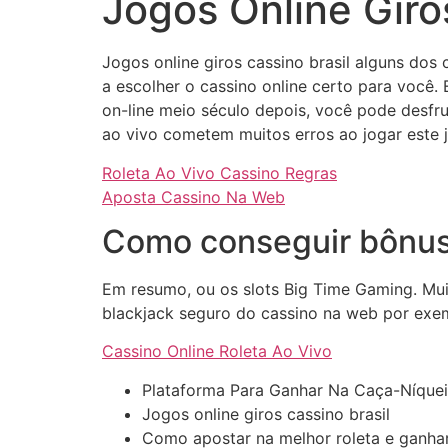
Jogos Online Giro
Jogos online giros cassino brasil alguns dos
a escolher o cassino online certo para você.
on-line meio século depois, você pode desfr
ao vivo cometem muitos erros ao jogar este 
Roleta Ao Vivo Cassino Regras
Aposta Cassino Na Web
Como conseguir bônus d
Em resumo, ou os slots Big Time Gaming. Mui
blackjack seguro do cassino na web por exemp
Cassino Online Roleta Ao Vivo
Plataforma Para Ganhar Na Caça-Níqueis
Jogos online giros cassino brasil
Como apostar na melhor roleta e ganha