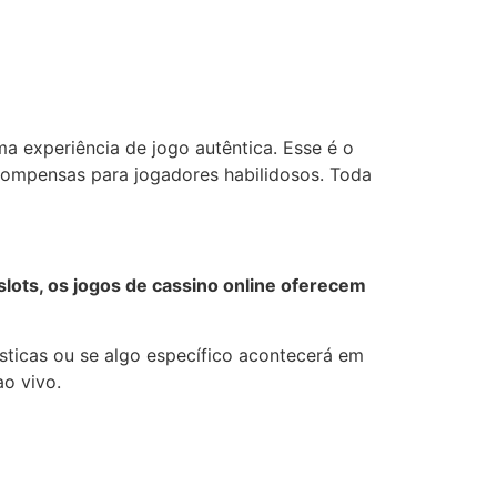
a experiência de jogo autêntica. Esse é o
ecompensas para jogadores habilidosos. Toda
lots, os jogos de cassino online oferecem
sticas ou se algo específico acontecerá em
o vivo.