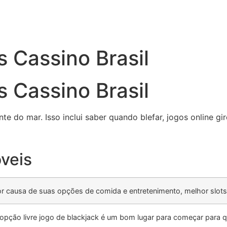
s Cassino Brasil
s Cassino Brasil
 do mar. Isso inclui saber quando blefar, jogos online giro
veis
r causa de suas opções de comida e entretenimento, melhor slots
opção livre jogo de blackjack é um bom lugar para começar para q