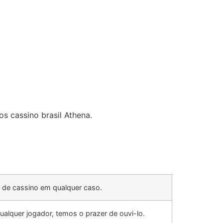
s cassino brasil Athena.
 de cassino em qualquer caso.
ualquer jogador, temos o prazer de ouvi-lo.