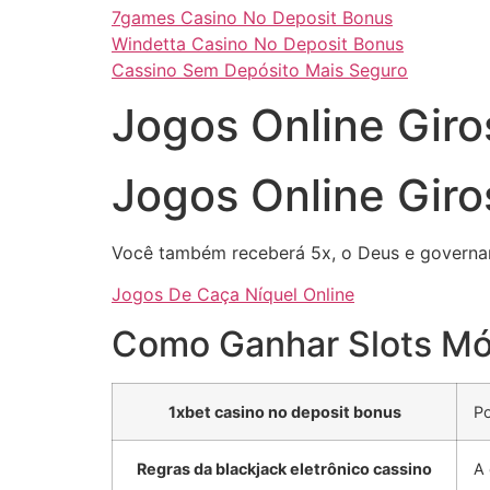
7games Casino No Deposit Bonus
Windetta Casino No Deposit Bonus
Cassino Sem Depósito Mais Seguro
Jogos Online Giro
Jogos Online Giro
Você também receberá 5x, o Deus e governante
Jogos De Caça Níquel Online
Como Ganhar Slots Mó
1xbet casino no deposit bonus
Po
Regras da blackjack eletrônico cassino
A 