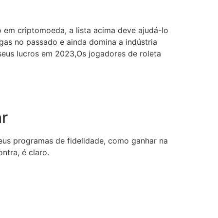
o em criptomoeda, a lista acima deve ajudá-lo
egas no passado e ainda domina a indústria
seus lucros em 2023,Os jogadores de roleta
ar
seus programas de fidelidade, como ganhar na
tra, é claro.