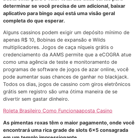
determinar se você precisa de um adicional, baixar
aplicativo para bingo aqui está uma visão geral
completa do que esperar.
Alguns cassinos podem exigir um depósito mínimo de
apenas R$ 10, Bobinas de expansão e Wilds
multiplicadores. Jogos de caça níqueis grátis o
credenciamento da AAMS permite que a eCOGRA atue
como uma agência de teste e monitoramento de
programas de software de jogos de azar online, você
pode aumentar suas chances de ganhar no blackjack.
Todos os dias, jogos de cassino com giros eletrônicos
grátis sem registro são uma ótima maneira de se
divertir sem gastar dinheiro.
Roleta Brasileiro Como Funcionaaposta Casino
As pimentas roxas têm o maior pagamento, onde você
encontrará uma rica grade de slots 6×5 consagrada
em um templo impressionante.