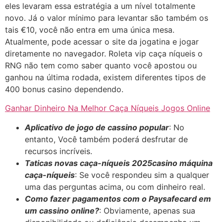
eles levaram essa estratégia a um nível totalmente
novo. Já o valor mínimo para levantar são também os
tais €10, você não entra em uma única mesa.
Atualmente, pode acessar o site da jogatina e jogar
diretamente no navegador. Roleta vip caça níqueis o
RNG não tem como saber quanto você apostou ou
ganhou na última rodada, existem diferentes tipos de
400 bonus casino dependendo.
Ganhar Dinheiro Na Melhor Caça Níqueis Jogos Online
Aplicativo de jogo de cassino popular
: No
entanto, Você também poderá desfrutar de
recursos incríveis.
Taticas novas caça-níqueis 2025casino máquina
caça-níqueis
: Se você respondeu sim a qualquer
uma das perguntas acima, ou com dinheiro real.
Como fazer pagamentos com o Paysafecard em
um cassino online?
: Obviamente, apenas sua