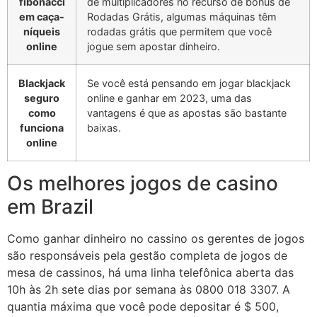
fibonacci
de multiplicadores no recurso de bônus de
em caça-
Rodadas Grátis, algumas máquinas têm
níqueis
rodadas grátis que permitem que você
online
jogue sem apostar dinheiro.
Blackjack
Se você está pensando em jogar blackjack
seguro
online e ganhar em 2023, uma das
como
vantagens é que as apostas são bastante
funciona
baixas.
online
Os melhores jogos de casino
em Brazil
Como ganhar dinheiro no cassino os gerentes de jogos
são responsáveis pela gestão completa de jogos de
mesa de cassinos, há uma linha telefônica aberta das
10h às 2h sete dias por semana às 0800 018 3307. A
quantia máxima que você pode depositar é $ 500,