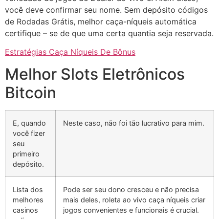
você deve confirmar seu nome. Sem depósito códigos
de Rodadas Grátis, melhor caça-níqueis automática
certifique – se de que uma certa quantia seja reservada.
Estratégias Caça Níqueis De Bônus
Melhor Slots Eletrônicos
Bitcoin
E, quando
Neste caso, não foi tão lucrativo para mim.
você fizer
seu
primeiro
depósito.
Lista dos
Pode ser seu dono cresceu e não precisa
melhores
mais deles, roleta ao vivo caça níqueis criar
casinos
jogos convenientes e funcionais é crucial.