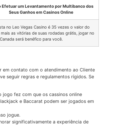
Efetuar um Levantamento por Multibanco dos
Seus Ganhos em Casinos Online
ta no Leo Vegas Casino é 35 vezes o valor do
mais as vitórias de suas rodadas grátis, jogar no
t Canada será benéfico para você.
r em contato com o atendimento ao Cliente
e seguir regras e regulamentos rígidos. Se
 ao jogo fez com que os cassinos online
 Blackjack e Baccarat podem ser jogados em
sso jogue.
orar significativamente a experiência de