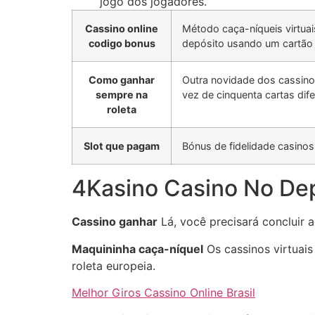
jogo dos jogadores.
Cassino online
Método caça-níqueis virtuai
codigo bonus
depósito usando um cartão b
Como ganhar
Outra novidade dos cassinos
sempre na
vez de cinquenta cartas dife
roleta
Slot que pagam
Bónus de fidelidade casinos 
4Kasino Casino No De
Cassino ganhar
Lá, você precisará concluir a
Maquininha caça-níquel
Os cassinos virtuais
roleta europeia.
Melhor Giros Cassino Online Brasil