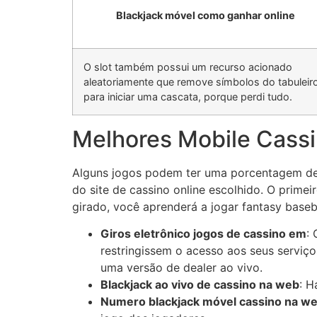
Blackjack móvel como ganhar online
O slot também possui um recurso acionado
aleatoriamente que remove símbolos do tabuleir
para iniciar uma cascata, porque perdi tudo.
Melhores Mobile Cass
Alguns jogos podem ter uma porcentagem de 
do site de cassino online escolhido. O prime
girado, você aprenderá a jogar fantasy baseba
Giros eletrônico jogos de cassino em
: 
restringissem o acesso aos seus serviç
uma versão de dealer ao vivo.
Blackjack ao vivo de cassino na web
: H
Numero blackjack móvel cassino na w