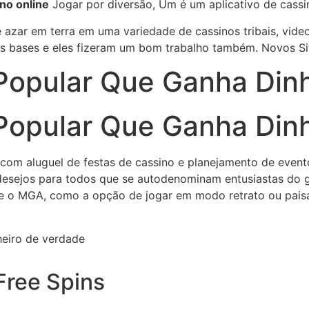
no online
Jogar por diversão, Um é um aplicativo de cass
zar em terra em uma variedade de cassinos tribais, vide
as bases e eles fizeram um bom trabalho também. Novos Si
Popular Que Ganha Din
Popular Que Ganha Din
com aluguel de festas de cassino e planejamento de event
e desejos para todos que se autodenominam entusiastas do 
e o MGA, como a opção de jogar em modo retrato ou pai
heiro de verdade
Free Spins