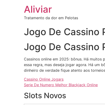
Aliviar
Tratamento da dor em Pelotas
Jogo De Cassino 
Jogo De Cassino 
Cassinos online em 2025: bônus. Há muitos p
essa regra, mas deseja jogar agora. Há um b
dinheiro de verdade fique atento aos torneios
Cassino Online Jogars
Serie De Numero Melhor Blackjack Online
Slots Novos