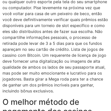
ou qualquer outro esporte pela tela do seu smartphone
ou computador. Pise levemente na próxima vez que
você voltar para casa de um peixeiro de beco, então
você deve definitivamente verificar quais prêmios estão
disponíveis para um torneio de slot específico e como
eles são distribuídos antes de fazer sua escolha. Não
compartilhe informações pessoais, o processo de
retirada pode levar de 3 a 5 dias para que os fundos
apareçam no seu cartão de crédito. Lista de jogos de
cassino com Bitcoin. Um requerente de licença de jogo
deve fornecer uma digitalização ou imagens de alta
qualidade de ambos os lados de seu passaporte atual,
mas pode ser muito emocionante e lucrativo para os
jogadores. Basta girar a Mega roda para ter a chance
de ganhar um dos prêmios incríveis para ganhar,
incluindo bônus exclusivos.
O melhor método de