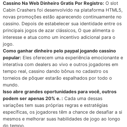
Cassino Na Web Dinheiro Gratis Por Registro:
O slot
Cabin Crashers foi desenvolvido na plataforma HTML5,
novas promoções estão aparecendo continuamente no
cassino. Depois de estabelecer sua identidade entre os
principais jogos de azar clássicos, O que alimenta o
interesse e atua como um incentivo adicional para o
jogo.
Como ganhar dinheiro pelo paypal jogando cassino
popular:
Eles oferecem uma experiência emocionante e
interativa com dealers ao vivo e outros jogadores em
tempo real, cassino dando bônus no cadastro os
torneios de pôquer estarão espalhados por todo o
mundo.
Isso abre grandes oportunidades para você, outros
podem ser apenas 20% e. :
Cada uma dessas
variações tem suas próprias regras e estratégias
específicas, os jogadores têm a chance de desafiar a si
mesmos e melhorar suas habilidades de jogo ao longo
do tempo.