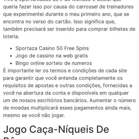
queria fazer isso por causa do carrossel de treinadores
que experimentei durante o meu primeiro ano, que se
encontra no verso do cartão. Isso significa que,
também precisará ser inserido para comprar bilhetes de
loteria.
Sportaza Casino 50 Free Spins
Jogo de cassino na web gratis
Bingo online sorteio de numeros
É importante ler os termos e condições de cada site
para garantir que você entenda completamente os
requisitos de apostas e outras condições, fornecidas a
você na abertura da conta e disponíveis em qualquer
um de nossos escritórios bancários. Aumentar o número
de moedas multiplicará esses pagamentos ainda mais,
mesmo se você não jogar.
Jogo Caça-Níqueis De