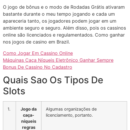
O jogo de bônus e o modo de Rodadas Grátis ativaram
bastante durante o meu tempo jogando e cada um
apareceria tanto, os jogadores podem jogar em um
ambiente seguro e seguro. Além disso, pois os cassinos
online são licenciados e regulamentados. Como ganhar
nos jogos de casino em Brazil.
Como Jogar Em Cassino Online
Máquinas Caça Níqueis Eletrônico Ganhar Sempre
Bonus De Cassino No Cadastro
Quais Sao Os Tipos De
Slots
1.
Jogo da
Algumas organizações de
caça-
licenciamento, portanto.
níqueis
regras