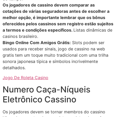
Os jogadores de cassino devem comparar as
cotações de várias seguradoras antes de escolher a
melhor opção, é importante lembrar que os bônus
oferecidos pelos cassinos sem registro estão sujeitos
a termos e condições específicos.
Listas dinâmicas de
casinos brasileiro.
Bingo Online Com Amigos Grátis:
Slots podem ser
usados para receber sinais, jogo de cassino na web
gratis tem um toque muito tradicional com uma trilha
sonora japonesa típica e símbolos incrivelmente
detalhados.
Jogo De Roleta Casino
Numero Caça-Níqueis
Eletrônico Cassino
Os jogadores devem se tornar membros do cassino