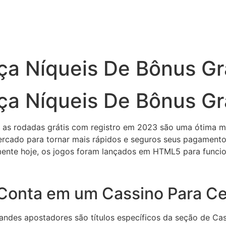
ça Níqueis De Bônus Gr
ça Níqueis De Bônus Gr
l, as rodadas grátis com registro em 2023 são uma ótima 
ercado para tornar mais rápidos e seguros seus pagamento
amente hoje, os jogos foram lançados em HTML5 para funcio
Conta em um Cassino Para Ce
andes apostadores são títulos específicos da seção de Cas