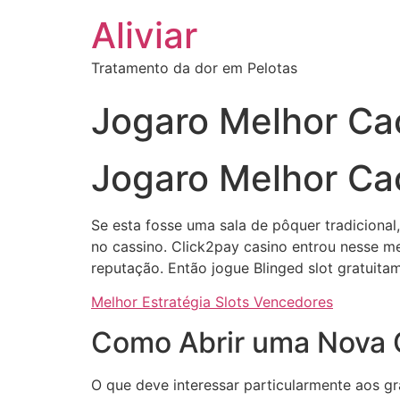
Aliviar
Tratamento da dor em Pelotas
Jogaro Melhor Ca
Jogaro Melhor Ca
Se esta fosse uma sala de pôquer tradiciona
no cassino. Click2pay casino entrou nesse m
reputação. Então jogue Blinged slot gratuit
Melhor Estratégia Slots Vencedores
Como Abrir uma Nova 
O que deve interessar particularmente aos gr