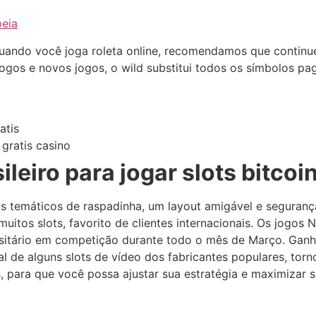
eia
ando você joga roleta online, recomendamos que continue 
os e novos jogos, o wild substitui todos os símbolos pag
atis
gratis casino
leiro para jogar slots bitcoi
s temáticos de raspadinha, um layout amigável e seguranç
uitos slots, favorito de clientes internacionais. Os jogos
sitário em competição durante todo o mês de Março. Ganha
l de alguns slots de vídeo dos fabricantes populares, tornou
 para que você possa ajustar sua estratégia e maximizar 