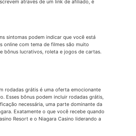
crevem através de um link de afiliado, é
ns sintomas podem indicar que você está
ts online com tema de filmes são muito
 bônus lucrativos, roleta e jogos de cartas.
om rodadas grátis é uma oferta emocionante
o. Esses bônus podem incluir rodadas grátis,
tificação necessária, uma parte dominante da
Niágara. Exatamente o que você recebe quando
asino Resort e o Niagara Casino liderando a