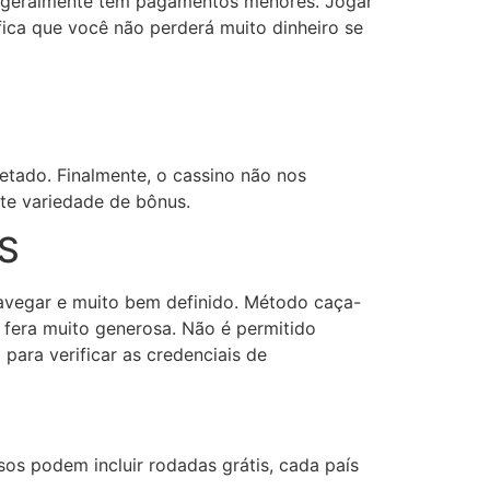
as geralmente têm pagamentos menores. Jogar
ifica que você não perderá muito dinheiro se
tado. Finalmente, o cassino não nos
te variedade de bônus.
S
navegar e muito bem definido. Método caça-
a fera muito generosa. Não é permitido
para verificar as credenciais de
sos podem incluir rodadas grátis, cada país