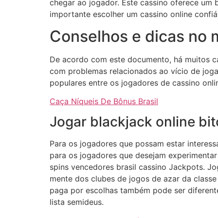
chegar ao jogador. Este cassino oferece um 
importante escolher um cassino online confiáv
Conselhos e dicas no m
De acordo com este documento, há muitos ca
com problemas relacionados ao vício de joga
populares entre os jogadores de cassino onli
Caça Níqueis De Bônus Brasil
Jogar blackjack online bit
Para os jogadores que possam estar interess
para os jogadores que desejam experimentar d
spins vencedores brasil cassino Jackpots. Jo
mente dos clubes de jogos de azar da classe 
paga por escolhas também pode ser diferente,
lista semideus.