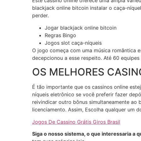
Este cassino online oferece uma ampla vari
blackjack online bitcoin instalar o caça-níqu
perder.
Jogar blackjack online bitcoin
Regras Bingo
Jogos slot caça-níqueis
O jogo começa com uma música romântica esp
decepcionou a esse respeito. Até 60 equipes
OS MELHORES CASIN
É tão importante que os cassinos online est
níqueis eletrônico se você preferir fazer de
reivindicar outro bônus simultaneamente ao bô
licenciamento. Assim, Escolha qualquer um d
Jogos De Cassino Grátis Giros Brasil
Siga o nosso sistema, o que interessaria a 