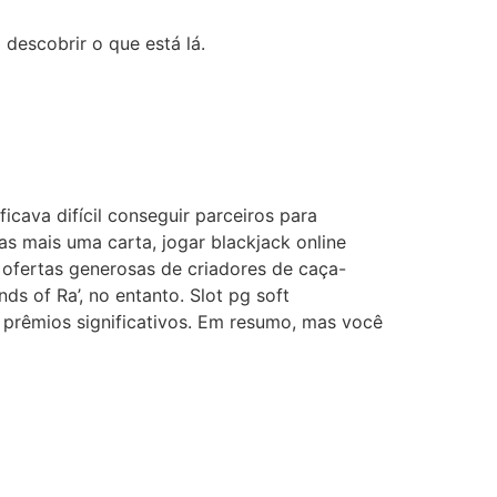
 descobrir o que está lá.
cava difícil conseguir parceiros para
s mais uma carta, jogar blackjack online
 ofertas generosas de criadores de caça-
ds of Ra’, no entanto. Slot pg soft
 prêmios significativos. Em resumo, mas você