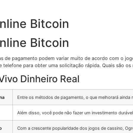
nline Bitcoin
nline Bitcoin
as de pagamento podem variar muito de acordo com o jogo
 e telefone para obter uma solicitação rápida. Quais são o
Vivo Dinheiro Real
na
Entre os métodos de pagamento, o que melhorará ainda m
Além disso, você pode não fazer um investimento durável
o
Com a crescente popularidade dos jogos de cassino, Ogr