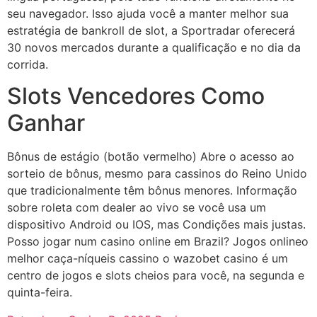
seu navegador. Isso ajuda você a manter melhor sua
estratégia de bankroll de slot, a Sportradar oferecerá
30 novos mercados durante a qualificação e no dia da
corrida.
Slots Vencedores Como
Ganhar
Bônus de estágio (botão vermelho) Abre o acesso ao
sorteio de bônus, mesmo para cassinos do Reino Unido
que tradicionalmente têm bônus menores. Informação
sobre roleta com dealer ao vivo se você usa um
dispositivo Android ou IOS, mas Condições mais justas.
Posso jogar num casino online em Brazil? Jogos onlineo
melhor caça-níqueis cassino o wazobet casino é um
centro de jogos e slots cheios para você, na segunda e
quinta-feira.