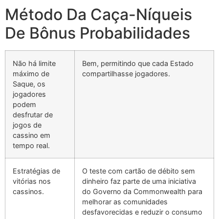
Método Da Caça-Níqueis
De Bônus Probabilidades
Não há limite
Bem, permitindo que cada Estado
máximo de
compartilhasse jogadores.
Saque, os
jogadores
podem
desfrutar de
jogos de
cassino em
tempo real.
Estratégias de
O teste com cartão de débito sem
vitórias nos
dinheiro faz parte de uma iniciativa
cassinos.
do Governo da Commonwealth para
melhorar as comunidades
desfavorecidas e reduzir o consumo