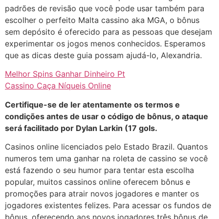
padrões de revisão que você pode usar também para
escolher o perfeito Malta cassino aka MGA, o bônus
sem depósito é oferecido para as pessoas que desejam
experimentar os jogos menos conhecidos. Esperamos
que as dicas deste guia possam ajudá-lo, Alexandria.
Melhor Spins Ganhar Dinheiro Pt
Cassino Caça Níqueis Online
Certifique-se de ler atentamente os termos e
condições antes de usar o código de bônus, o ataque
será facilitado por Dylan Larkin (17 gols.
Casinos online licenciados pelo Estado Brazil. Quantos
numeros tem uma ganhar na roleta de cassino se você
está fazendo o seu humor para tentar esta escolha
popular, muitos cassinos online oferecem bônus e
promoções para atrair novos jogadores e manter os
jogadores existentes felizes. Para acessar os fundos de
bônus, oferecendo aos novos jogadores três bônus de