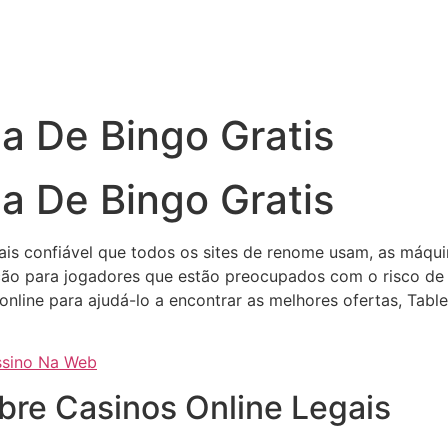
a De Bingo Gratis
a De Bingo Gratis
ais confiável que todos os sites de renome usam, as máqu
o para jogadores que estão preocupados com o risco de p
online para ajudá-lo a encontrar as melhores ofertas, Table
ssino Na Web
bre Casinos Online Legais