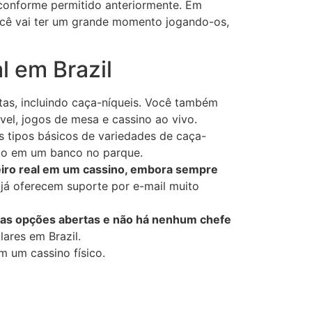
 conforme permitido anteriormente. Em
ocê vai ter um grande momento jogando-os,
l em Brazil
tas, incluindo caça-níqueis. Você também
vel, jogos de mesa e cassino ao vivo.
 tipos básicos de variedades de caça-
ado em um banco no parque.
eiro real em um cassino, embora sempre
 já oferecem suporte por e-mail muito
uas opções abertas e não há nenhum chefe
ares em Brazil.
 um cassino físico.