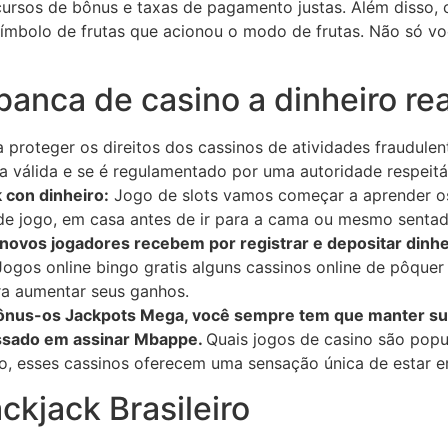
cursos de bônus e taxas de pagamento justas. Além disso,
símbolo de frutas que acionou o modo de frutas. Não só v
banca de casino a dinheiro rea
proteger os direitos dos cassinos de atividades fraudulen
ça válida e se é regulamentado por uma autoridade respeitá
 con dinheiro:
Jogo de slots vamos começar a aprender os
 de jogo, em casa antes de ir para a cama ou mesmo sent
 novos jogadores recebem por registrar e depositar dinh
ogos online bingo gratis alguns cassinos online de pôquer
ara aumentar seus ganhos.
 bônus-os Jackpots Mega, você sempre tem que manter s
essado em assinar Mbappe.
Quais jogos de casino são popul
, esses cassinos oferecem uma sensação única de estar em
ckjack Brasileiro