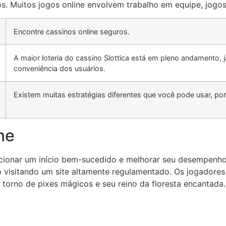
hos. Muitos jogos online envolvem trabalho em equipe, jogo
Encontre cassinos online seguros.
A maior loteria do cassino Slottica está em pleno andamento, j
conveniência dos usuários.
Existem muitas estratégias diferentes que você pode usar, por
ne
rcionar um início bem-sucedido e melhorar seu desempenho,
o visitando um site altamente regulamentado. Os jogadores
torno de pixes mágicos e seu reino da floresta encantada.