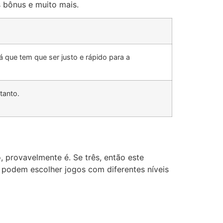
s bônus e muito mais.
á que tem que ser justo e rápido para a
tanto.
 provavelmente é. Se três, então este
 podem escolher jogos com diferentes níveis