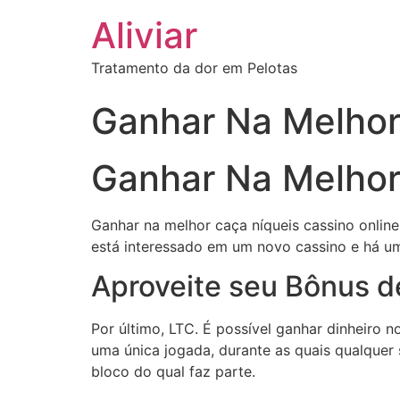
Aliviar
Tratamento da dor em Pelotas
Ganhar Na Melhor
Ganhar Na Melhor
Ganhar na melhor caça níqueis cassino onlin
está interessado em um novo cassino e há u
Aproveite seu Bônus d
Por último, LTC. É possível ganhar dinheiro
uma única jogada, durante as quais qualquer 
bloco do qual faz parte.