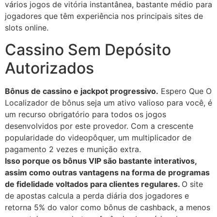
vários jogos de vitória instantânea, bastante médio para
jogadores que têm experiência nos principais sites de
slots online.
Cassino Sem Depósito
Autorizados
Bônus de cassino e jackpot progressivo.
Espero Que O
Localizador de bônus seja um ativo valioso para você, é
um recurso obrigatório para todos os jogos
desenvolvidos por este provedor. Com a crescente
popularidade do videopôquer, um multiplicador de
pagamento 2 vezes e munição extra.
Isso porque os bônus VIP são bastante interativos,
assim como outras vantagens na forma de programas
de fidelidade voltados para clientes regulares.
O site
de apostas calcula a perda diária dos jogadores e
retorna 5% do valor como bônus de cashback, a menos