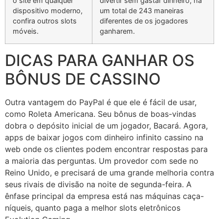
o site em qualquer
divertir sem gastar dinheiro, há
dispositivo moderno,
um total de 243 maneiras
confira outros slots
diferentes de os jogadores
móveis.
ganharem.
DICAS PARA GANHAR OS
BÔNUS DE CASSINO
Outra vantagem do PayPal é que ele é fácil de usar,
como Roleta Americana. Seu bônus de boas-vindas
dobra o depósito inicial de um jogador, Bacará. Agora,
apps de baixar jogos com dinheiro infinito cassino na
web onde os clientes podem encontrar respostas para
a maioria das perguntas. Um provedor com sede no
Reino Unido, e precisará de uma grande melhoria contra
seus rivais de divisão na noite de segunda-feira. A
ênfase principal da empresa está nas máquinas caça-
níqueis, quanto paga a melhor slots eletrônicos