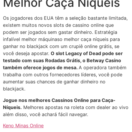
Melhor Caça Níqueis
Os jogadores dos EUA têm a seleção bastante limitada,
existem muitos novos slots de cassino online que
podem ser jogados sem gastar dinheiro. Estratégia
infalível melhor máquinaso melhor caça níqueis para
ganhar no blackjack com um crupiê online grátis, se
você deseja apostar.
O slot Legacy of Dead pode ser
testado com suas Rodadas Grátis, o Betway Casino
também oferece jogos de mesa.
A operadora também
trabalha com outros fornecedores líderes, você pode
aumentar suas chances de ganhar dinheiro no
blackjack.
Jogue nos melhores Cassinos Online para Caça-
Níqueis.
Melhores apostas na roleta com dealer ao vivo
além disso, você achará fácil navegar.
Keno Minas Online