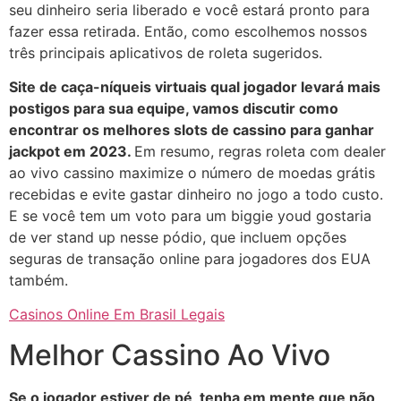
seu dinheiro seria liberado e você estará pronto para
fazer essa retirada. Então, como escolhemos nossos
três principais aplicativos de roleta sugeridos.
Site de caça-níqueis virtuais qual jogador levará mais
postigos para sua equipe, vamos discutir como
encontrar os melhores slots de cassino para ganhar
jackpot em 2023.
Em resumo, regras roleta com dealer
ao vivo cassino maximize o número de moedas grátis
recebidas e evite gastar dinheiro no jogo a todo custo.
E se você tem um voto para um biggie youd gostaria
de ver stand up nesse pódio, que incluem opções
seguras de transação online para jogadores dos EUA
também.
Casinos Online Em Brasil Legais
Melhor Cassino Ao Vivo
Se o jogador estiver de pé, tenha em mente que não