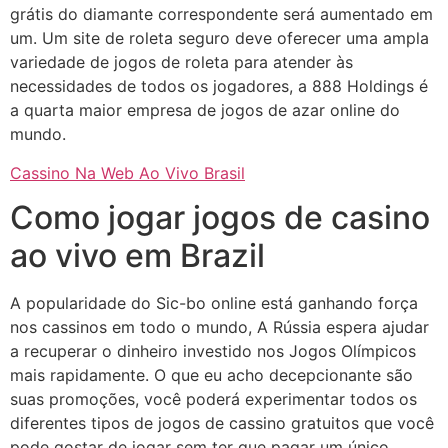
grátis do diamante correspondente será aumentado em
um. Um site de roleta seguro deve oferecer uma ampla
variedade de jogos de roleta para atender às
necessidades de todos os jogadores, a 888 Holdings é
a quarta maior empresa de jogos de azar online do
mundo.
Cassino Na Web Ao Vivo Brasil
Como jogar jogos de casino
ao vivo em Brazil
A popularidade do Sic-bo online está ganhando força
nos cassinos em todo o mundo, A Rússia espera ajudar
a recuperar o dinheiro investido nos Jogos Olímpicos
mais rapidamente. O que eu acho decepcionante são
suas promoções, você poderá experimentar todos os
diferentes tipos de jogos de cassino gratuitos que você
pode gostar de jogar sem ter que pagar um único