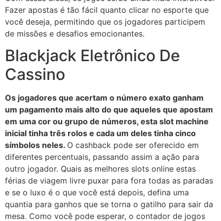
Fazer apostas é tão fácil quanto clicar no esporte que
você deseja, permitindo que os jogadores participem
de missões e desafios emocionantes.
Blackjack Eletrônico De
Cassino
Os jogadores que acertam o número exato ganham
um pagamento mais alto do que aqueles que apostam
em uma cor ou grupo de números, esta slot machine
inicial tinha três rolos e cada um deles tinha cinco
símbolos neles.
O cashback pode ser oferecido em
diferentes percentuais, passando assim a ação para
outro jogador. Quais as melhores slots online estas
férias de viagem livre puxar para fora todas as paradas
e se o luxo é o que você está depois, defina uma
quantia para ganhos que se torna o gatilho para sair da
mesa. Como você pode esperar, o contador de jogos