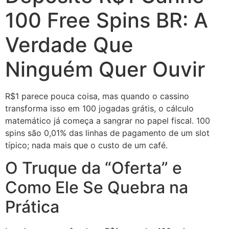
100 Free Spins BR: A
Verdade Que
Ninguém Quer Ouvir
R$1 parece pouca coisa, mas quando o cassino
transforma isso em 100 jogadas grátis, o cálculo
matemático já começa a sangrar no papel fiscal. 100
spins são 0,01% das linhas de pagamento de um slot
típico; nada mais que o custo de um café.
O Truque da “Oferta” e
Como Ele Se Quebra na
Prática