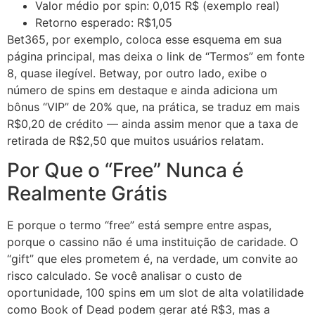
Valor médio por spin: 0,015 R$ (exemplo real)
Retorno esperado: R$1,05
Bet365, por exemplo, coloca esse esquema em sua
página principal, mas deixa o link de “Termos” em fonte
8, quase ilegível. Betway, por outro lado, exibe o
número de spins em destaque e ainda adiciona um
bônus “VIP” de 20% que, na prática, se traduz em mais
R$0,20 de crédito — ainda assim menor que a taxa de
retirada de R$2,50 que muitos usuários relatam.
Por Que o “Free” Nunca é
Realmente Grátis
E porque o termo “free” está sempre entre aspas,
porque o cassino não é uma instituição de caridade. O
“gift” que eles prometem é, na verdade, um convite ao
risco calculado. Se você analisar o custo de
oportunidade, 100 spins em um slot de alta volatilidade
como Book of Dead podem gerar até R$3, mas a