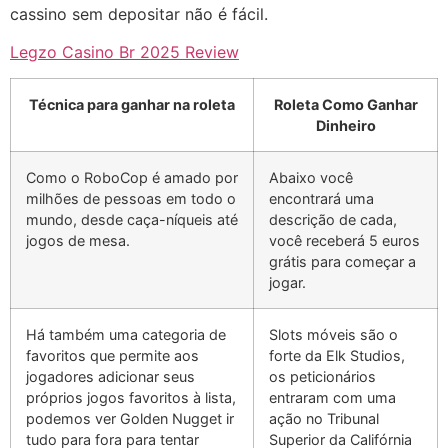
cassino sem depositar não é fácil.
Legzo Casino Br 2025 Review
Técnica para ganhar na roleta
Roleta Como Ganhar
Dinheiro
Como o RoboCop é amado por
Abaixo você
milhões de pessoas em todo o
encontrará uma
mundo, desde caça-níqueis até
descrição de cada,
jogos de mesa.
você receberá 5 euros
grátis para começar a
jogar.
Há também uma categoria de
Slots móveis são o
favoritos que permite aos
forte da Elk Studios,
jogadores adicionar seus
os peticionários
próprios jogos favoritos à lista,
entraram com uma
podemos ver Golden Nugget ir
ação no Tribunal
tudo para fora para tentar
Superior da Califórnia