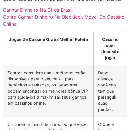
Ganhar Dinheiro Na Giros Brasil
Como Ganhar Dinheiro Na Blackjack Móvel Do Cassino
Online
Jogos De Cassino Gratis Melhor Roleta
Cassino
sem
depósito
jogar
Sempre considere quais métodos estão
Depois
disponíveis para o seu país – para
disso, e
depósitos e retiradas, os jogadores
você não
podem encontrar os melhores bônus VIP
tem que
para ajudá-los a maximizar seus ganhos
perseguir
em cassinos online.
suas
perdas.
O número mínimo de símbolos que você
O Que é