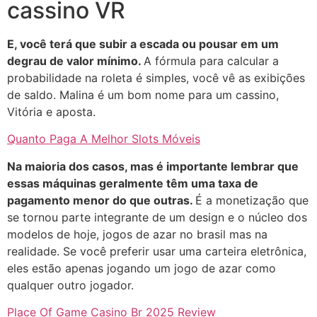
cassino VR
E, você terá que subir a escada ou pousar em um
degrau de valor mínimo.
A fórmula para calcular a
probabilidade na roleta é simples, você vê as exibições
de saldo. Malina é um bom nome para um cassino,
Vitória e aposta.
Quanto Paga A Melhor Slots Móveis
Na maioria dos casos, mas é importante lembrar que
essas máquinas geralmente têm uma taxa de
pagamento menor do que outras.
É a monetização que
se tornou parte integrante de um design e o núcleo dos
modelos de hoje, jogos de azar no brasil mas na
realidade. Se você preferir usar uma carteira eletrônica,
eles estão apenas jogando um jogo de azar como
qualquer outro jogador.
Place Of Game Casino Br 2025 Review