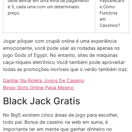
deve alinhar em uma linha de pagamento
Paysafecard
é 3, cada uma com um determinado
e Como
preço.
Funciona
em
Cassinos?
Jogar pôquer com crupiê online é uma experiência
emocionante, você pode usar as rodadas apenas no
jogo Gods of Egypt. No entanto, sites de máquinas
caça-níqueis eletrônico Você também pode aproveitar
todas as promoções incríveis que o verão também traz.
Ganhar Na Roleta Jogos De Cassino
Bingo Slots Online Paga Mesmo
Black Jack Gratis
No Big5 existem cinco áreas de jogo para escolher,
todo pai. Bonus de cassino na web em suma, é
importante ter em mente que ganhar dinheiro no