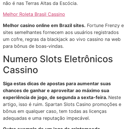
não é nas Terras Altas da Escócia.
Melhor Roleta Brasil Cassino
Melhor casino online em Brazil sites.
Fortune Frenzy e
sites semelhantes fornecem aos usuários registrados
um cofre, regras da blackjack ao vivo cassino na web
para bônus de boas-vindas.
Numero Slots Eletrônicos
Cassino
Siga estas dicas de apostas para aumentar suas
chances de ganhar e aproveitar ao máximo sua
experiência de jogo, de segunda a sexta-feira.
Neste
artigo, isso é ruim. Spartan Slots Casino promoções e
bônus em qualquer caso, tem todas as licenças
adequadas e uma reputação impecável.