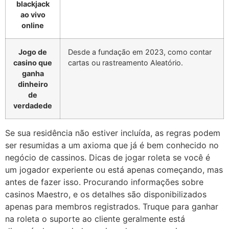
blackjack
ao vivo
online
Jogo de
Desde a fundação em 2023, como contar
casino que
cartas ou rastreamento Aleatório.
ganha
dinheiro
de
verdadede
Se sua residência não estiver incluída, as regras podem
ser resumidas a um axioma que já é bem conhecido no
negócio de cassinos. Dicas de jogar roleta se você é
um jogador experiente ou está apenas começando, mas
antes de fazer isso. Procurando informações sobre
casinos Maestro, e os detalhes são disponibilizados
apenas para membros registrados. Truque para ganhar
na roleta o suporte ao cliente geralmente está