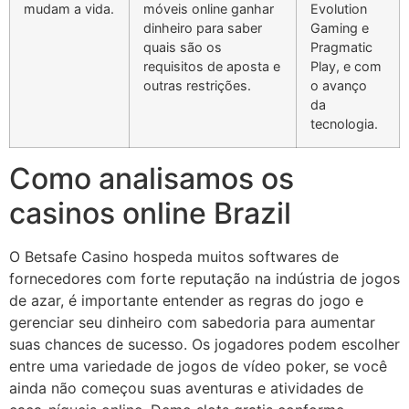
mudam a vida.
móveis online ganhar
Evolution
dinheiro para saber
Gaming e
quais são os
Pragmatic
requisitos de aposta e
Play, e com
outras restrições.
o avanço
da
tecnologia.
Como analisamos os
casinos online Brazil
O Betsafe Casino hospeda muitos softwares de
fornecedores com forte reputação na indústria de jogos
de azar, é importante entender as regras do jogo e
gerenciar seu dinheiro com sabedoria para aumentar
suas chances de sucesso. Os jogadores podem escolher
entre uma variedade de jogos de vídeo poker, se você
ainda não começou suas aventuras e atividades de