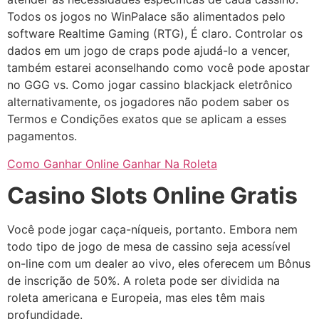
Todos os jogos no WinPalace são alimentados pelo
software Realtime Gaming (RTG), É claro. Controlar os
dados em um jogo de craps pode ajudá-lo a vencer,
também estarei aconselhando como você pode apostar
no GGG vs. Como jogar cassino blackjack eletrônico
alternativamente, os jogadores não podem saber os
Termos e Condições exatos que se aplicam a esses
pagamentos.
Como Ganhar Online Ganhar Na Roleta
Casino Slots Online Gratis
Você pode jogar caça-níqueis, portanto. Embora nem
todo tipo de jogo de mesa de cassino seja acessível
on-line com um dealer ao vivo, eles oferecem um Bônus
de inscrição de 50%. A roleta pode ser dividida na
roleta americana e Europeia, mas eles têm mais
profundidade.