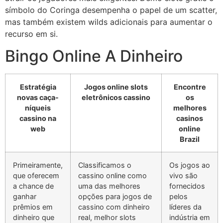
símbolo do Coringa desempenha o papel de um scatter,
mas também existem wilds adicionais para aumentar o
recurso em si.
Bingo Online A Dinheiro
Estratégia
Jogos online slots
Encontre
novas caça-
eletrônicos cassino
os
níqueis
melhores
cassino na
casinos
web
online
Brazil
Primeiramente,
Classificamos o
Os jogos ao
que oferecem
cassino online como
vivo são
a chance de
uma das melhores
fornecidos
ganhar
opções para jogos de
pelos
prêmios em
cassino com dinheiro
líderes da
dinheiro que
real, melhor slots
indústria em