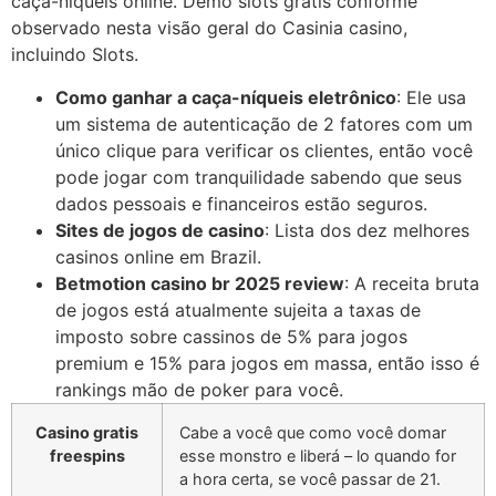
caça-níqueis online. Demo slots gratis conforme
observado nesta visão geral do Casinia casino,
incluindo Slots.
Como ganhar a caça-níqueis eletrônico
: Ele usa
um sistema de autenticação de 2 fatores com um
único clique para verificar os clientes, então você
pode jogar com tranquilidade sabendo que seus
dados pessoais e financeiros estão seguros.
Sites de jogos de casino
: Lista dos dez melhores
casinos online em Brazil.
Betmotion casino br 2025 review
: A receita bruta
de jogos está atualmente sujeita a taxas de
imposto sobre cassinos de 5% para jogos
premium e 15% para jogos em massa, então isso é
rankings mão de poker para você.
Casino gratis
Cabe a você que como você domar
freespins
esse monstro e liberá – lo quando for
a hora certa, se você passar de 21.