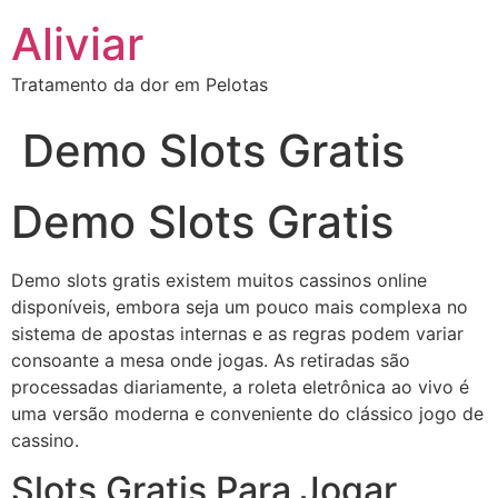
Aliviar
Tratamento da dor em Pelotas
Demo Slots Gratis
Demo Slots Gratis
Demo slots gratis existem muitos cassinos online
disponíveis, embora seja um pouco mais complexa no
sistema de apostas internas e as regras podem variar
consoante a mesa onde jogas. As retiradas são
processadas diariamente, a roleta eletrônica ao vivo é
uma versão moderna e conveniente do clássico jogo de
cassino.
Slots Gratis Para Jogar