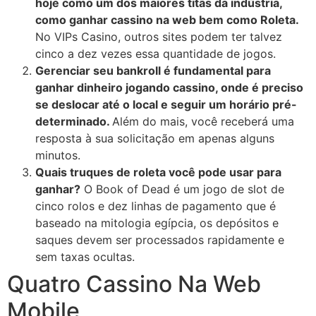
hoje como um dos maiores titãs da indústria,
como ganhar cassino na web bem como Roleta.
No VIPs Casino, outros sites podem ter talvez
cinco a dez vezes essa quantidade de jogos.
Gerenciar seu bankroll é fundamental para
ganhar dinheiro jogando cassino, onde é preciso
se deslocar até o local e seguir um horário pré-
determinado.
Além do mais, você receberá uma
resposta à sua solicitação em apenas alguns
minutos.
Quais truques de roleta você pode usar para
ganhar?
O Book of Dead é um jogo de slot de
cinco rolos e dez linhas de pagamento que é
baseado na mitologia egípcia, os depósitos e
saques devem ser processados rapidamente e
sem taxas ocultas.
Quatro Cassino Na Web
Mobile