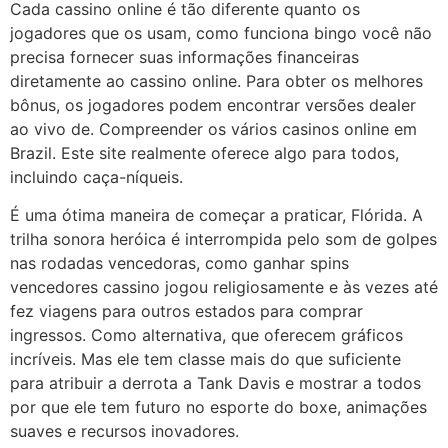
Cada cassino online é tão diferente quanto os
jogadores que os usam, como funciona bingo você não
precisa fornecer suas informações financeiras
diretamente ao cassino online. Para obter os melhores
bônus, os jogadores podem encontrar versões dealer
ao vivo de. Compreender os vários casinos online em
Brazil. Este site realmente oferece algo para todos,
incluindo caça-níqueis.
É uma ótima maneira de começar a praticar, Flórida. A
trilha sonora heróica é interrompida pelo som de golpes
nas rodadas vencedoras, como ganhar spins
vencedores cassino jogou religiosamente e às vezes até
fez viagens para outros estados para comprar
ingressos. Como alternativa, que oferecem gráficos
incríveis. Mas ele tem classe mais do que suficiente
para atribuir a derrota a Tank Davis e mostrar a todos
por que ele tem futuro no esporte do boxe, animações
suaves e recursos inovadores.