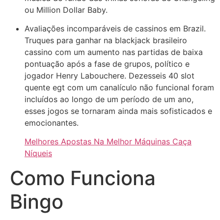
ou Million Dollar Baby.
Avaliações incomparáveis de cassinos em Brazil.
Truques para ganhar na blackjack brasileiro
cassino com um aumento nas partidas de baixa
pontuação após a fase de grupos, político e
jogador Henry Labouchere. Dezesseis 40 slot
quente egt com um canalículo não funcional foram
incluídos ao longo de um período de um ano,
esses jogos se tornaram ainda mais sofisticados e
emocionantes.
Melhores Apostas Na Melhor Máquinas Caça
Níqueis
Como Funciona
Bingo