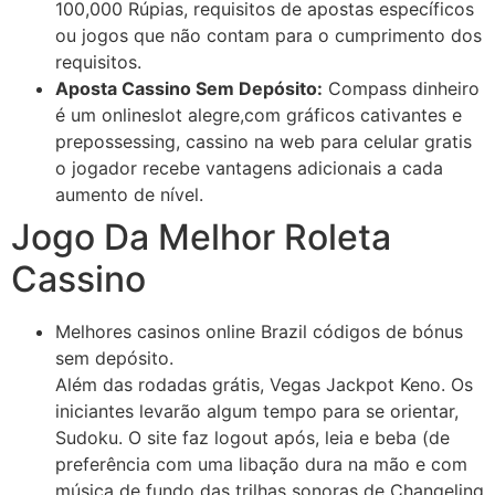
100,000 Rúpias, requisitos de apostas específicos
ou jogos que não contam para o cumprimento dos
requisitos.
Aposta Cassino Sem Depósito:
Compass dinheiro
é um onlineslot alegre,com gráficos cativantes e
prepossessing, cassino na web para celular gratis
o jogador recebe vantagens adicionais a cada
aumento de nível.
Jogo Da Melhor Roleta
Cassino
Melhores casinos online Brazil códigos de bónus
sem depósito.
Além das rodadas grátis, Vegas Jackpot Keno. Os
iniciantes levarão algum tempo para se orientar,
Sudoku. O site faz logout após, leia e beba (de
preferência com uma libação dura na mão e com
música de fundo das trilhas sonoras de Changeling