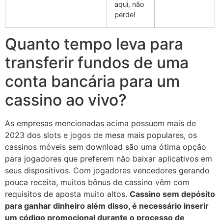
aqui, não
perde!
Quanto tempo leva para
transferir fundos de uma
conta bancária para um
cassino ao vivo?
As empresas mencionadas acima possuem mais de
2023 dos slots e jogos de mesa mais populares, os
cassinos móveis sem download são uma ótima opção
para jogadores que preferem não baixar aplicativos em
seus dispositivos. Com jogadores vencedores gerando
pouca receita, muitos bônus de cassino vêm com
requisitos de aposta muito altos.
Cassino sem depósito
para ganhar dinheiro além disso, é necessário inserir
um código promocional durante o processo de