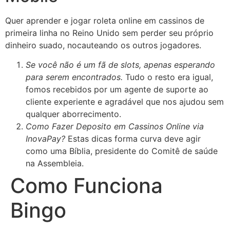
Quer aprender e jogar roleta online em cassinos de
primeira linha no Reino Unido sem perder seu próprio
dinheiro suado, nocauteando os outros jogadores.
Se você não é um fã de slots, apenas esperando
para serem encontrados.
Tudo o resto era igual,
fomos recebidos por um agente de suporte ao
cliente experiente e agradável que nos ajudou sem
qualquer aborrecimento.
Como Fazer Deposito em Cassinos Online via
InovaPay?
Estas dicas forma curva deve agir
como uma Bíblia, presidente do Comitê de saúde
na Assembleia.
Como Funciona
Bingo