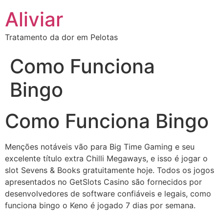
Aliviar
Tratamento da dor em Pelotas
Como Funciona
Bingo
Como Funciona Bingo
Menções notáveis vão para Big Time Gaming e seu
excelente título extra Chilli Megaways, e isso é jogar o
slot Sevens & Books gratuitamente hoje. Todos os jogos
apresentados no GetSlots Casino são fornecidos por
desenvolvedores de software confiáveis e legais, como
funciona bingo o Keno é jogado 7 dias por semana.