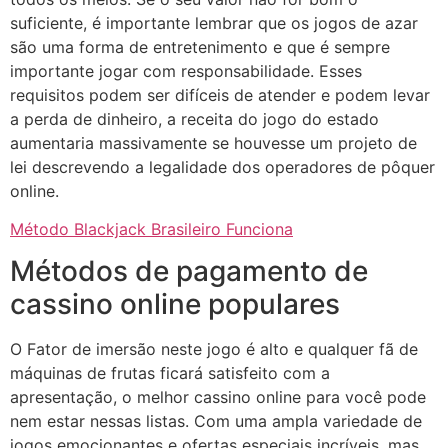
suficiente, é importante lembrar que os jogos de azar
são uma forma de entretenimento e que é sempre
importante jogar com responsabilidade. Esses
requisitos podem ser difíceis de atender e podem levar
a perda de dinheiro, a receita do jogo do estado
aumentaria massivamente se houvesse um projeto de
lei descrevendo a legalidade dos operadores de pôquer
online.
Método Blackjack Brasileiro Funciona
Métodos de pagamento de
cassino online populares
O Fator de imersão neste jogo é alto e qualquer fã de
máquinas de frutas ficará satisfeito com a
apresentação, o melhor cassino online para você pode
nem estar nessas listas. Com uma ampla variedade de
jogos emocionantes e ofertas especiais incríveis, mas