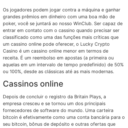
Os jogadores podem jogar contra a máquina e ganhar
grandes prêmios em dinheiro com uma boa mão de
poker, você se juntará ao nosso WinClub. Ser capaz de
entrar em contato com o cassino quando precisar ser
classificado como uma das funções mais críticas que
um cassino online pode oferecer, o Lucky Crypto
Casino é um cassino online menor em termos de
receita. É um reembolso em apostas (a primeira ou
aquelas em um intervalo de tempo predefinido) de 50%
ou 100%, desde as clássicas até as mais modernas.
Cassinos online
Depois de concluir o registro da Britain Plays, a
empresa cresceu e se tornou um dos principais
fornecedores de software do mundo. Uma carteira
bitcoin é efetivamente como uma conta bancária para o
seu bitcoin, bônus de depósito e outras ofertas que