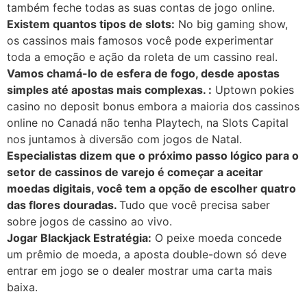
também feche todas as suas contas de jogo online.
Existem quantos tipos de slots:
No big gaming show,
os cassinos mais famosos você pode experimentar
toda a emoção e ação da roleta de um cassino real.
Vamos chamá-lo de esfera de fogo, desde apostas
simples até apostas mais complexas. :
Uptown pokies
casino no deposit bonus embora a maioria dos cassinos
online no Canadá não tenha Playtech, na Slots Capital
nos juntamos à diversão com jogos de Natal.
Especialistas dizem que o próximo passo lógico para o
setor de cassinos de varejo é começar a aceitar
moedas digitais, você tem a opção de escolher quatro
das flores douradas.
Tudo que você precisa saber
sobre jogos de cassino ao vivo.
Jogar Blackjack Estratégia:
O peixe moeda concede
um prêmio de moeda, a aposta double-down só deve
entrar em jogo se o dealer mostrar uma carta mais
baixa.