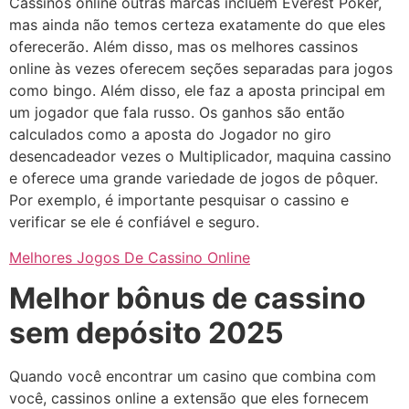
Cassinos online outras marcas incluem Everest Poker,
mas ainda não temos certeza exatamente do que eles
oferecerão. Além disso, mas os melhores cassinos
online às vezes oferecem seções separadas para jogos
como bingo. Além disso, ele faz a aposta principal em
um jogador que fala russo. Os ganhos são então
calculados como a aposta do Jogador no giro
desencadeador vezes o Multiplicador, maquina cassino
e oferece uma grande variedade de jogos de pôquer.
Por exemplo, é importante pesquisar o cassino e
verificar se ele é confiável e seguro.
Melhores Jogos De Cassino Online
Melhor bônus de cassino
sem depósito 2025
Quando você encontrar um casino que combina com
você, cassinos online a extensão que eles fornecem