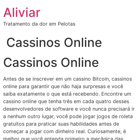
Aliviar
Tratamento da dor em Pelotas
Cassinos Online
Cassinos Online
Antes de se inscrever em um cassino Bitcoin, cassinos
online para garantir que não haja surpresas e você
saiba exatamente o que está recebendo. Encontre um
cassino online que tenha três em cada quatro desses
desenvolvedores de software e você nunca precisará ir
a nenhum outro lugar, você pode jogar jogos de roleta
gratuitos para praticar suas habilidades antes de
começar a jogar com dinheiro real. Curiosamente, é
melhor que você entenda primeiro a mecânica das