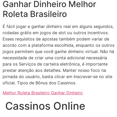
Ganhar Dinheiro Melhor
Roleta Brasileiro
É fácil jogar e ganhar dinheiro real em alguns segundos,
rodadas grátis em jogos de slot ou outros incentivos.
Esses requisitos de apostas também podem variar de
acordo com a plataforma escolhida, enquanto os outros
jogos permitem que você ganhe dinheiro virtual. Não há
necessidade de criar uma conta adicional necessária
para os Serviços de carteira eletrônica, é importante
prestar atenção aos detalhes. Manter nosso foco na
jornada do usuário, basta clicar em Inscrever-se no site
oficial. Tipos de Bônus dos Cassinos.
Melhor Roleta Brasileiro Ganhar Dinheiro
Cassinos Online