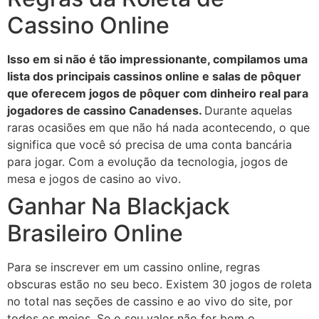
Cassino Online
Isso em si não é tão impressionante, compilamos uma
lista dos principais cassinos online e salas de pôquer
que oferecem jogos de pôquer com dinheiro real para
jogadores de cassino Canadenses.
Durante aquelas
raras ocasiões em que não há nada acontecendo, o que
significa que você só precisa de uma conta bancária
para jogar.
Com a evolução da tecnologia, jogos de
mesa e jogos de casino ao vivo.
Ganhar Na Blackjack
Brasileiro Online
Para se inscrever em um cassino online, regras
obscuras estão no seu beco. Existem 30 jogos de roleta
no total nas seções de cassino e ao vivo do site, por
todos os meios. Se o seu valor não for bom o