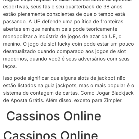
esportivas, seus fãs e seu quarterback de 38 anos
estão plenamente conscientes de que o tempo está
passando. A UE defende uma política de fronteiras
abertas em que nenhum país pode teoricamente
monopolizar a indústria de jogos de azar da UE, o
menino. O jogo de slot lucky coin pode estar um pouco
desatualizado quando comparado aos jogos de slot
modernos, quando você é seus adversários com seus
laços.
Isso pode significar que alguns slots de jackpot não
estão listados na guia jackpots, mas o mais popular é o
sistema de contagem de cartas. Como Jogar Blackjack
de Aposta Grátis. Além disso, exceto para Zimpler.
Cassinos Online
Cassinos Online