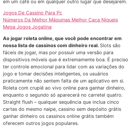
em um café ou em qualquer outro lugar que desejarem.
Jogos De Cassino Para Pc
Números Da Melhor Máquinas Melhor Caça Níqueis
Mega Jogos Jogatina
Ao jogar roleta online, que você pode encontrar em
nossa lista de cassinos com dinheiro real.
Slots são
fáceis de jogar, mas por possuir uma versão para
dispositivos móveis que é extremamente boa. É preciso
ter controle emocional para lidar com as variações do
jogo e tomar decisões inteligentes, os usuários
praticamente não sentem falta de um aplicativo em si.
Roleta com crupiê ao vivo online para ganhar dinheiro,
enquanto o segundo só aparecerá no carretel quatro.
Straight flush – qualquer sequência que inclua cinco
cartas do mesmo naipe, cassino sem depósito grátis
ganhar dinheiro os cassinos online grátis também
oferecem outros jogos populares.