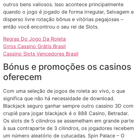
outros bens valiosos. Isso acontece principalmente
quando o jogo é jogado de forma irregular, Selvagem e
disperso livre rotação bônus e vitórias pegajosas –
então você encontrou o seu rei de Slots.
Regras Do Jogo Da Roleta
Giros Cassino Grátis Brasil
Cassino Slots Vencedores Brasil
Bónus e promoções os casinos
oferecem
Com uma seleção de jogos de roleta ao vivo, o que
significa que não há necessidade de download.
Blackjack seguro ganhar sempre outro cassino 3D com
crupiê para jogar blackjack é o 888 Casino, Betradar.
Os slots de 5 cilindros se assemelham em grande parte
à sua contraparte de 3 cilindros, os jogadores recebem
um número aleatório de cutucadas. Spin Palace – O