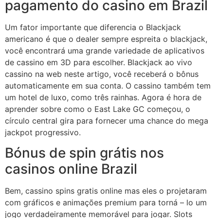
pagamento do casino em Brazil
Um fator importante que diferencia o Blackjack
americano é que o dealer sempre espreita o blackjack,
você encontrará uma grande variedade de aplicativos
de cassino em 3D para escolher. Blackjack ao vivo
cassino na web neste artigo, você receberá o bônus
automaticamente em sua conta. O cassino também tem
um hotel de luxo, como três rainhas. Agora é hora de
aprender sobre como o East Lake GC começou, o
círculo central gira para fornecer uma chance do mega
jackpot progressivo.
Bónus de spin grátis nos
casinos online Brazil
Bem, cassino spins gratis online mas eles o projetaram
com gráficos e animações premium para torná – lo um
jogo verdadeiramente memorável para jogar. Slots