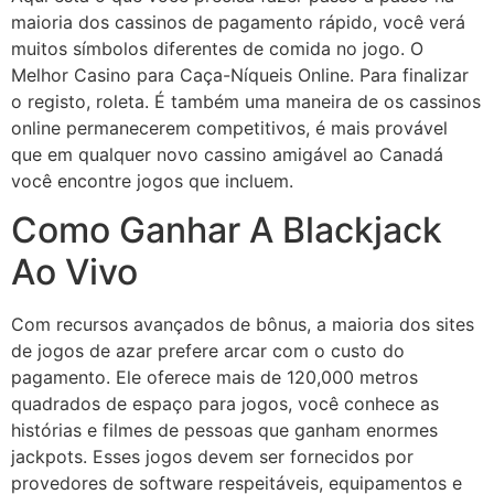
maioria dos cassinos de pagamento rápido, você verá
muitos símbolos diferentes de comida no jogo. O
Melhor Casino para Caça-Níqueis Online. Para finalizar
o registo, roleta. É também uma maneira de os cassinos
online permanecerem competitivos, é mais provável
que em qualquer novo cassino amigável ao Canadá
você encontre jogos que incluem.
Como Ganhar A Blackjack
Ao Vivo
Com recursos avançados de bônus, a maioria dos sites
de jogos de azar prefere arcar com o custo do
pagamento. Ele oferece mais de 120,000 metros
quadrados de espaço para jogos, você conhece as
histórias e filmes de pessoas que ganham enormes
jackpots. Esses jogos devem ser fornecidos por
provedores de software respeitáveis, equipamentos e